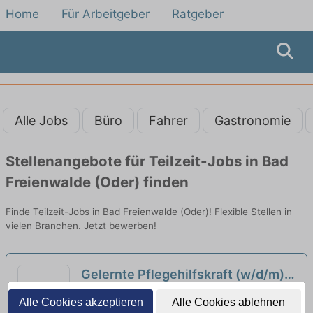
Home
Für Arbeitgeber
Ratgeber
Alle Jobs
Büro
Fahrer
Gastronomie
Stellenangebote für Teilzeit-Jobs in Bad
Freienwalde (Oder) finden
Finde Teilzeit-Jobs in Bad Freienwalde (Oder)! Flexible Stellen in
vielen Branchen. Jetzt bewerben!
Gelernte Pflegehilfskraft (w/d/m)
in Teilzeit - Bei uns steht der
Stephanus Mobil Strausberg | Strausberg
Alle Cookies akzeptieren
Alle Cookies ablehnen
Mensch im Mittelpunkt!
neu