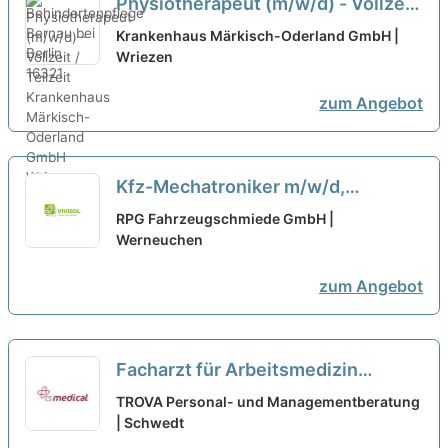
Physiotherapeut (m/w/d) - Vollzeit
/ Teilzeit
neu
Krankenhaus Märkisch-Oderland GmbH |
Wriezen
zum Angebot
Kfz-Mechatroniker m/w/d,
Vollzeit/Teilzeit, Altlandsberg
RPG Fahrzeugschmiede GmbH |
Werneuchen
zum Angebot
Facharzt für Arbeitsmedizin
(m/w/d) Schwedt - Teilzeit oder
TROVA Personal- und Managementberatung
Vollzeit
| Schwedt
neu