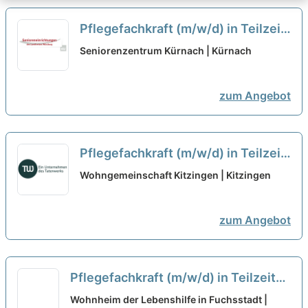
Pflegefachkraft (m/w/d) in Teilzeit
- Werden Sie Teil des Teams!
neu
Seniorenzentrum Kürnach | Kürnach
zum Angebot
Pflegefachkraft (m/w/d) in Teilzeit
(15-30 Stunden/Woche) - Starte
Wohngemeinschaft Kitzingen | Kitzingen
mit uns in eine gemeinsame
Zukunft!
neu
zum Angebot
Pflegefachkraft (m/w/d) in Teilzeit
(35 Stunden/Woche) - Wir haben
Wohnheim der Lebenshilfe in Fuchsstadt |