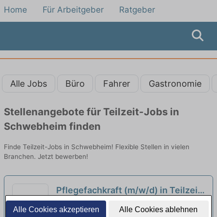
Home
Für Arbeitgeber
Ratgeber
Alle Jobs
Büro
Fahrer
Gastronomie
Stellenangebote für Teilzeit-Jobs in
Schwebheim finden
Finde Teilzeit-Jobs in Schwebheim! Flexible Stellen in vielen
Branchen. Jetzt bewerben!
Pflegefachkraft (m/w/d) in Teilzeit
(25-30 Stunden/Woche) - Bei uns
Wohnheim für Menschen mit Behinderung
Alle Cookies akzeptieren
Alle Cookies ablehnen
startet Ihre Karriere!
der Lebenshilfe Schweinfurt | Schweinfurt
neu