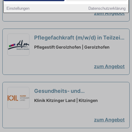
Einstellungen
Datenschutzerklärung
zum Angebot
Pflegefachkraft (m/w/d) in Teilzeit
- Zur Verstärkung unseres Teams
Pflegestift Gerolzhofen | Gerolzhofen
suchen wir Dich!
neu
zum Angebot
Gesundheits- und
Krankenpfleger:in (m/w/d) für
Klinik Kitzinger Land | Kitzingen
unsere Endoskopie in Teilzeit
(65%) - Willkommen im Klinikland!
zum Angebot
neu