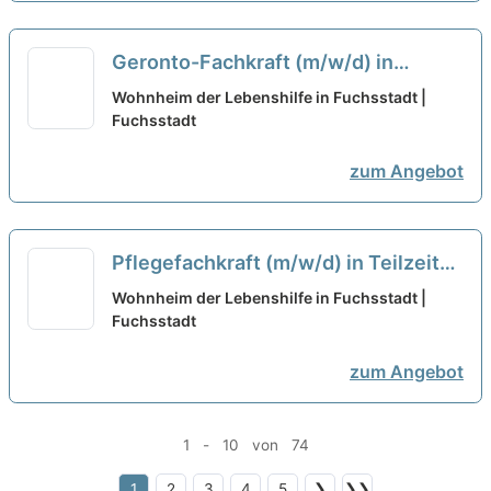
Geronto-Fachkraft (m/w/d) in
Teilzeit (15-35 Stunden/Woche) -
Wohnheim der Lebenshilfe in Fuchsstadt |
Wir haben den passenden Job für
Fuchsstadt
Sie!
neu
zum Angebot
Pflegefachkraft (m/w/d) in Teilzeit
(15 Stunden/Woche) - Wir haben den
Wohnheim der Lebenshilfe in Fuchsstadt |
passenden Job für Sie!
Fuchsstadt
neu
zum Angebot
1 - 10 von 74
1
2
3
4
5
❯
❯❯