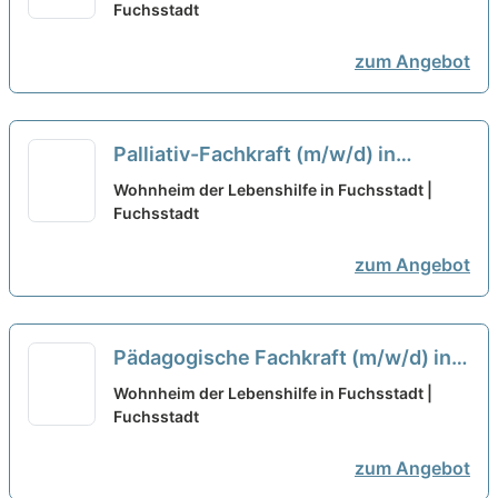
den passenden Job für Sie!
Fuchsstadt
neu
zum Angebot
Palliativ-Fachkraft (m/w/d) in
Teilzeit (15-35 Stunden/Woche) -
Wohnheim der Lebenshilfe in Fuchsstadt |
Wir haben den passenden Job für
Fuchsstadt
Sie!
neu
zum Angebot
Pädagogische Fachkraft (m/w/d) in
Teilzeit (15-35 Stunden/Woche) -
Wohnheim der Lebenshilfe in Fuchsstadt |
Wir haben den passenden Job für
Fuchsstadt
Sie!
neu
zum Angebot