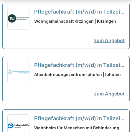
Pflegefachkraft (m/w/d) in Teilzeit
(15-30 Stunden/Woche) - Starte
Wohngemeinschaft Kitzingen | Kitzingen
mit uns in eine gemeinsame
Zukunft!
neu
zum Angebot
Pflegefachkraft (m/w/d) in Teilzeit
- Wir freuen uns auf Ihre
Altenbetreuungszentrum Iphofen | Iphofen
Unterstützung!
neu
zum Angebot
Pflegefachkraft (m/w/d) in Teilzeit
(25-30 Stunden/Woche) - Bei uns
Wohnheim für Menschen mit Behinderung