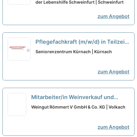
startet Ihre Karriere!
der Lebenshilfe Schweinfurt | Schweinfurt
neu
zum Angebot
Pflegefachkraft (m/w/d) in Teilzeit
- Werden Sie Teil des Teams!
neu
Seniorenzentrum Kürnach | Kürnach
zum Angebot
Mitarbeiter/in Weinverkauf und
Vinothek (m/w/d) Minijob oder
Weingut Römmert V GmbH & Co. KG | Volkach
Teilzeit
neu
zum Angebot