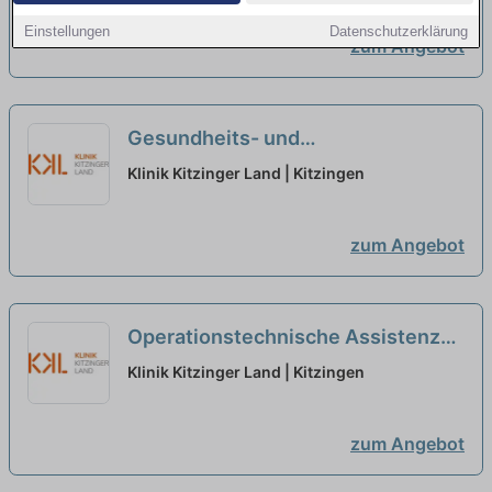
Einstellungen
Datenschutzerklärung
zum Angebot
Gesundheits- und
Krankenpfleger:in (m/w/d) für
Klinik Kitzinger Land | Kitzingen
unsere Endoskopie in Teilzeit
(65%) - Willkommen im Klinikland!
zum Angebot
neu
Operationstechnische Assistenz
(m/w/d) für unsere Endoskopie in
Klinik Kitzinger Land | Kitzingen
Teilzeit (65%) - Willkommen im
Klinikland!
neu
zum Angebot