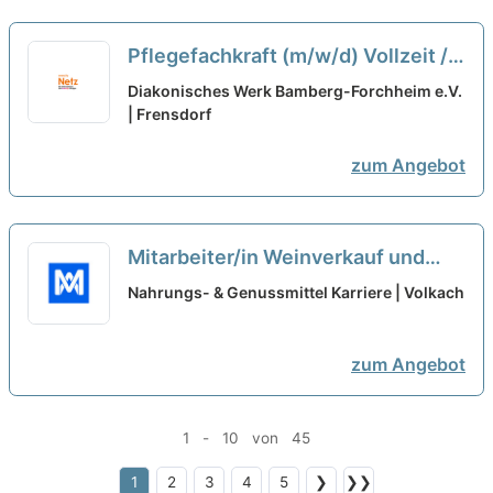
Pflegefachkraft (m/w/d) Vollzeit /
Teilzeit
neu
Diakonisches Werk Bamberg-Forchheim e.V.
| Frensdorf
zum Angebot
Mitarbeiter/in Weinverkauf und
Vinothek (m/w/d) Minijob oder
Nahrungs- & Genussmittel Karriere | Volkach
Teilzeit
neu
zum Angebot
1 - 10 von 45
1
2
3
4
5
❯
❯❯