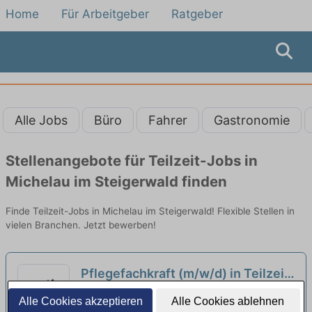
Home
Für Arbeitgeber
Ratgeber
Alle Jobs
Büro
Fahrer
Gastronomie
Stellenangebote für Teilzeit-Jobs in
Michelau im Steigerwald finden
Finde Teilzeit-Jobs in Michelau im Steigerwald! Flexible Stellen in
vielen Branchen. Jetzt bewerben!
Pflegefachkraft (m/w/d) in Teilzeit
- Zur Verstärkung unseres Teams
Pflegestift Gerolzhofen | Gerolzhofen
Alle Cookies akzeptieren
Alle Cookies ablehnen
suchen wir Dich!
neu