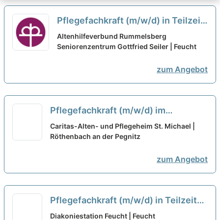
Pflegefachkraft (m/w/d) in Teilzeit
(50-80%) - Werde Teil unseres
Altenhilfeverbund Rummelsberg
Teams!
Seniorenzentrum Gottfried Seiler | Feucht
neu
zum Angebot
Pflegefachkraft (m/w/d) im
Frühdienst in Teilzeit - Zusammen
Caritas-Alten- und Pflegeheim St. Michael |
einfach gut pflegen!
Röthenbach an der Pegnitz
neu
zum Angebot
Pflegefachkraft (m/w/d) in Teilzeit
(20-30 Std.) - Herzlich willkommen!
Diakoniestation Feucht | Feucht