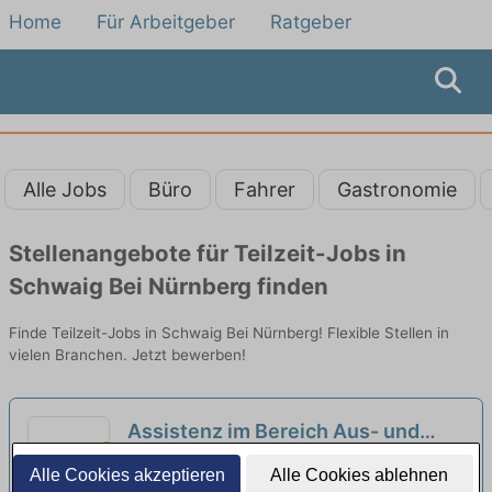
Home
Für Arbeitgeber
Ratgeber
Alle Jobs
Büro
Fahrer
Gastronomie
Stellenangebote für Teilzeit-Jobs in
Schwaig Bei Nürnberg finden
Finde Teilzeit-Jobs in Schwaig Bei Nürnberg! Flexible Stellen in
vielen Branchen. Jetzt bewerben!
Assistenz im Bereich Aus- und
Weiterbildung in Teilzeit (m,w,d)
ARD.ZDF medienakademie | Nürnberg,
Alle Cookies akzeptieren
Alle Cookies ablehnen
Mittelfranken
neu