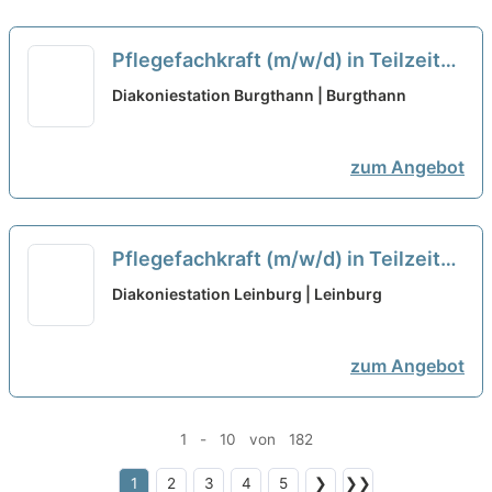
Pflegefachkraft (m/w/d) in Teilzeit
(max. 30 Stunden/Woche) - Herzlich
Diakoniestation Burgthann | Burgthann
willkommen!
neu
zum Angebot
Pflegefachkraft (m/w/d) in Teilzeit
(max. 30 Stunden/Woche) - Herzlich
Diakoniestation Leinburg | Leinburg
willkommen!
neu
zum Angebot
1 - 10 von 182
1
2
3
4
5
❯
❯❯