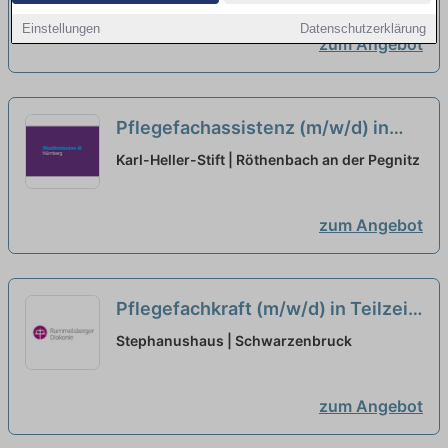
Einstellungen
Datenschutzerklärung
zum Angebot
Pflegefachassistenz (m/w/d) in
Teilzeit - Hier finden Sie Ihren Job
Karl-Heller-Stift | Röthenbach an der Pegnitz
fürs Leben!
neu
zum Angebot
Pflegefachkraft (m/w/d) in Teilzeit
(50-80%) - Zusammen an einem
Stephanushaus | Schwarzenbruck
Strang ziehen
neu
zum Angebot