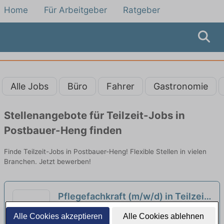
Home
Für Arbeitgeber
Ratgeber
Alle Jobs
Büro
Fahrer
Gastronomie
Stellenangebote für Teilzeit-Jobs in
Postbauer-Heng finden
Finde Teilzeit-Jobs in Postbauer-Heng! Flexible Stellen in vielen
Branchen. Jetzt bewerben!
Pflegefachkraft (m/w/d) in Teilzeit
(50-80%) - Zusammen an einem
Stephanushaus | Schwarzenbruck
Alle Cookies akzeptieren
Alle Cookies ablehnen
Strang ziehen
neu