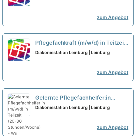
Herzlich willkommen!
neu
zum Angebot
Pflegefachkraft (m/w/d) in Teilzeit
(max. 30 Stunden/Woche) -
Diakoniestation Leinburg | Leinburg
Herzlich willkommen!
neu
zum Angebot
Gelernte Pflegefachhelfer:in
(m/w/d) in Teilzeit (20-30
Diakoniestation Leinburg | Leinburg
Stunden/Woche) - Wir freuen uns
auf Dich!
neu
zum Angebot