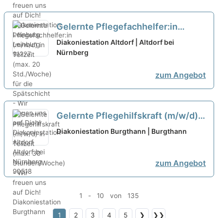
Gelernte Pflegefachhelfer:in
(m/w/d) in Teilzeit (max. 20
Diakoniestation Altdorf | Altdorf bei
Std./Woche) für die Spätschicht -
Nürnberg
Wir freuen uns auf Dich!
neu
zum Angebot
Gelernte Pflegehilfskraft (m/w/d)
in Teilzeit (max. 30
Diakoniestation Burgthann | Burgthann
Stunden/Woche) - Wir freuen uns
auf Dich!
neu
zum Angebot
1 - 10 von 135
1
2
3
4
5
❯
❯❯