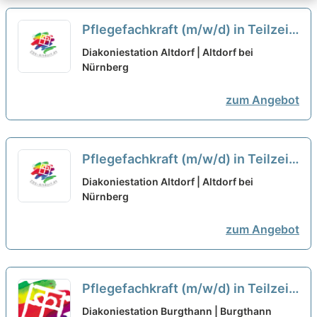
Pflegefachkraft (m/w/d) in Teilzeit
(max. 30 Stunden/Woche) -
Diakoniestation Altdorf | Altdorf bei
Herzlich willkommen!
Nürnberg
neu
zum Angebot
Pflegefachkraft (m/w/d) in Teilzeit
(max. 30 Stunden/Woche) -
Diakoniestation Altdorf | Altdorf bei
Herzlich willkommen!
Nürnberg
neu
zum Angebot
Pflegefachkraft (m/w/d) in Teilzeit
(max. 30 Stunden/Woche) -
Diakoniestation Burgthann | Burgthann