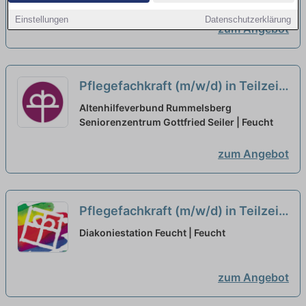
Einstellungen
Datenschutzerklärung
zum Angebot
Pflegefachkraft (m/w/d) in Teilzeit
(50-80%) - Werde Teil unseres
Altenhilfeverbund Rummelsberg
Teams!
Seniorenzentrum Gottfried Seiler | Feucht
neu
zum Angebot
Pflegefachkraft (m/w/d) in Teilzeit
(20-30 Std.) - Herzlich
Diakoniestation Feucht | Feucht
willkommen!
neu
zum Angebot