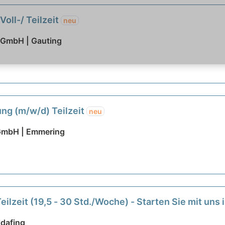
oll-/ Teilzeit
neu
 GmbH | Gauting
ung (m/w/d) Teilzeit
neu
 GmbH | Emmering
Teilzeit (19,5 - 30 Std./Woche) - Starten Sie mit un
ldafing