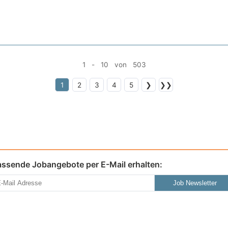
1 - 10 von 503
1
2
3
4
5
❯
❯❯
assende Jobangebote per E-Mail erhalten:
Job Newsletter