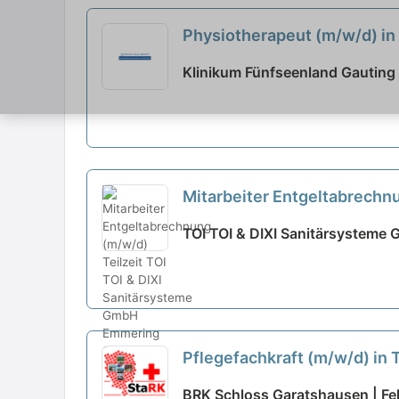
Physiotherapeut (m/w/d) in V
Klinikum Fünfseenland Gauting
Mitarbeiter Entgeltabrechn
TOI TOI & DIXI Sanitärsysteme
Pflegefachkraft (m/w/d) in 
BRK Schloss Garatshausen | Fe