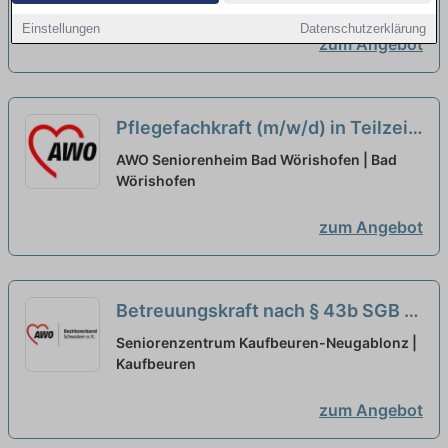
Einstellungen
Datenschutzerklärung
zum Angebot
Pflegefachkraft (m/w/d) in Teilzeit
- Bei uns startet Ihre Karriere!
neu
AWO Seniorenheim Bad Wörishofen | Bad
Wörishofen
zum Angebot
Betreuungskraft nach § 43b SGB XI
(m/w/d) in Teilzeit - Wir suchen
Seniorenzentrum Kaufbeuren-Neugablonz |
Zuwachs in unserem Team!
Kaufbeuren
neu
zum Angebot