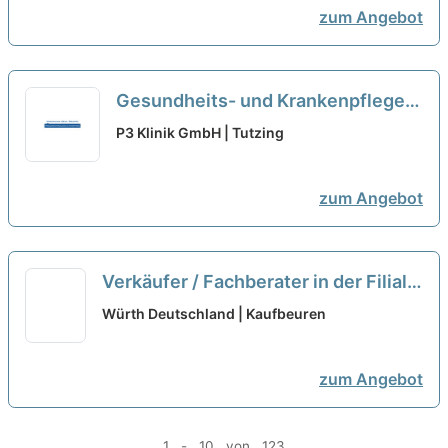
zum Angebot
Gesundheits- und Krankenpfleger,
Pflegefachkraft (m/w/d) - Vollzeit /
P3 Klinik GmbH | Tutzing
Teilzeit
neu
zum Angebot
Verkäufer / Fachberater in der Filiale
- Handwerksprodukte & Services bei
Würth Deutschland | Kaufbeuren
Würth (m/w/d) Teilzeit 20h
neu
zum Angebot
1 - 10 von 123