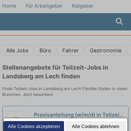
Home
Für Arbeitgeber
Ratgeber
Alle Jobs
Büro
Fahrer
Gastronomie
Stellenangebote für Teilzeit-Jobs in
Landsberg am Lech finden
Finde Teilzeit-Jobs in Landsberg am Lech! Flexible Stellen in vielen
Branchen. Jetzt bewerben!
Praxisanleitung (w/m/d) in Teilzeit
(70-80 %) - Hier bist Du richtig!
neu
Pflegestützpunkt Weilheim | Weilheim an der
Alle Cookies akzeptieren
Alle Cookies ablehnen
Teck