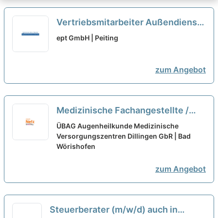
Vertriebsmitarbeiter Außendienst /
Sales Manager Automotive
ept GmbH | Peiting
(m/w/d) Vollzeit oder Teilzeit
neu
zum Angebot
Medizinische Fachangestellte /
OP-Mitarbeiter (m/w/d) Vollzeit /
ÜBAG Augenheilkunde Medizinische
Teilzeit
Versorgungszentren Dillingen GbR | Bad
neu
Wörishofen
zum Angebot
Steuerberater (m/w/d) auch in