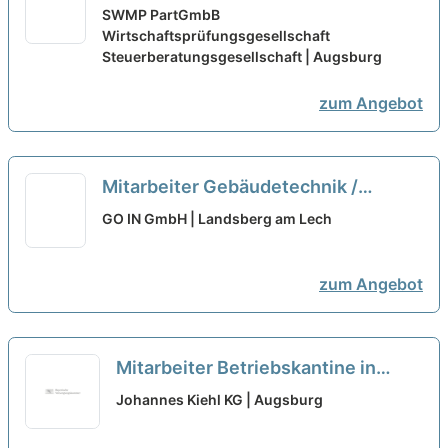
Teilzeit
neu
SWMP PartGmbB
Wirtschaftsprüfungsgesellschaft
Steuerberatungsgesellschaft | Augsburg
zum Angebot
Mitarbeiter Gebäudetechnik /
Haustechnik (w/m/d) in Voll- oder
GO IN GmbH | Landsberg am Lech
Teilzeit
neu
zum Angebot
Mitarbeiter Betriebskantine in
Teilzeit (m/w/d)
neu
Johannes Kiehl KG | Augsburg