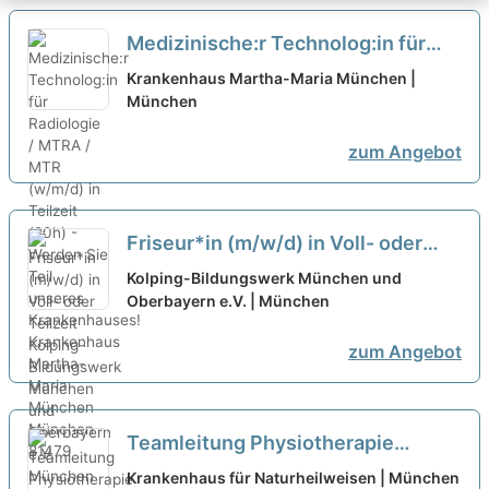
Medizinische:r Technolog:in für
Radiologie / MTRA / MTR (w/m/d)
Krankenhaus Martha-Maria München |
in Teilzeit (20h) - Werden Sie Teil
München
unseres Krankenhauses!
neu
zum Angebot
Friseur*in (m/w/d) in Voll- oder
Teilzeit
neu
Kolping-Bildungswerk München und
Oberbayern e.V. | München
zum Angebot
Teamleitung Physiotherapie
(w/m/d) Vollzeit / Teilzeit
neu
Krankenhaus für Naturheilweisen | München