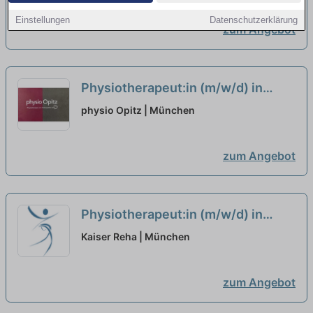
Teilzeitanstellung
neu
Einstellungen
Datenschutzerklärung
zum Angebot
Physiotherapeut:in (m/w/d) in
Teilzeit (20-25 Stunden/Woche) –
physio Opitz | München
Wir suchen Zuwachs in unserem
Team!
neu
zum Angebot
Physiotherapeut:in (m/w/d) in
Teilzeit (20-30 Wochenstunden) –
Kaiser Reha | München
Bei uns startet Deine Karriere!
neu
zum Angebot