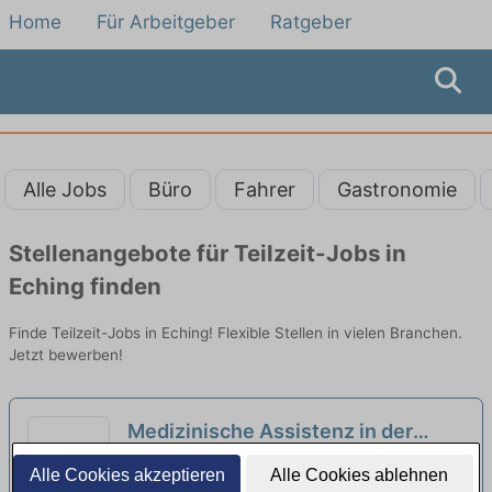
Home
Für Arbeitgeber
Ratgeber
Alle Jobs
Büro
Fahrer
Gastronomie
Stellenangebote für Teilzeit-Jobs in
Eching finden
Finde Teilzeit-Jobs in Eching! Flexible Stellen in vielen Branchen.
Jetzt bewerben!
Medizinische Assistenz in der
Arbeitsmedizin (m/w/d) in
BEST Medical Solutions GmbH | München
Alle Cookies akzeptieren
Alle Cookies ablehnen
unbefristeter Voll- oder