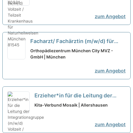
zum Angebot
Facharzt/ Fachärztin (m/w/d) für
Allgemeinmedizin (in Teilzeit) in der
Orthopädiezentrum München City MVZ -
orthopädischen Praxis in München
GmbH | München
neu
zum Angebot
Erzieher*in für die Leitung der
Integrationsgruppe (m/w/d)
Kita-Verbund Mosaik | Allershausen
Vollzeit / Teilzeit
neu
zum Angebot