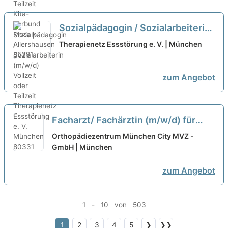
Sozialpädagogin / Sozialarbeiterin
(m/w/d) Vollzeit oder Teilzeit
neu
Therapienetz Essstörung e. V. | München
zum Angebot
Facharzt/ Fachärztin (m/w/d) für
Allgemeinmedizin (in Teilzeit) in der
Orthopädiezentrum München City MVZ -
orthopädischen Praxis in München
GmbH | München
neu
zum Angebot
1 - 10 von 503
1
2
3
4
5
❯
❯❯