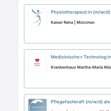
Physiotherapeut:in (m/w/d) 
Kaiser Reha | München
Medizinische:r Technolog:in
Krankenhauses!
neu
Krankenhaus Martha-Maria Mü
Pflegefachkraft (m/w/d) al
die Zukunft!
neu