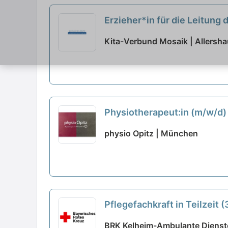
Erzieher*in für die Leitung 
Kita-Verbund Mosaik | Allersh
Physiotherapeut:in (m/w/d)
physio Opitz | München
Pflegefachkraft in Teilzei
BRK Kelheim-Ambulante Dienst