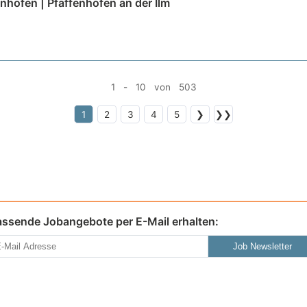
hofen | Pfaffenhofen an der Ilm
1 - 10 von 503
1
2
3
4
5
❯
❯❯
assende Jobangebote per E-Mail erhalten:
Job Newsletter