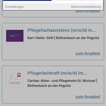
Einstellungen
Datenschutzerklärung
zum Angebot
Pflegefachassistenz (m/w/d) in
Teilzeit - Hier finden Sie Ihren Job
Karl-Heller-Stift | Röthenbach an der Pegnitz
fürs Leben!
neu
zum Angebot
Pflegefachkraft (m/w/d) im
Frühdienst in Teilzeit - Zusammen
Caritas-Alten- und Pflegeheim St. Michael |
einfach gut pflegen!
Röthenbach an der Pegnitz
neu
zum Angebot