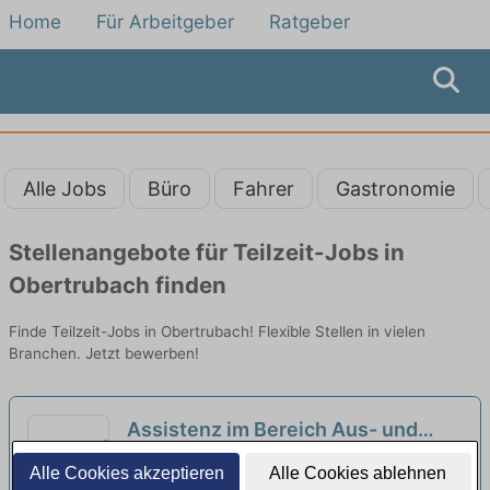
Home
Für Arbeitgeber
Ratgeber
Alle Jobs
Büro
Fahrer
Gastronomie
Stellenangebote für Teilzeit-Jobs in
Obertrubach finden
Finde Teilzeit-Jobs in Obertrubach! Flexible Stellen in vielen
Branchen. Jetzt bewerben!
Assistenz im Bereich Aus- und
Weiterbildung in Teilzeit (m,w,d)
ARD.ZDF medienakademie | Nürnberg,
Alle Cookies akzeptieren
Alle Cookies ablehnen
Mittelfranken
neu