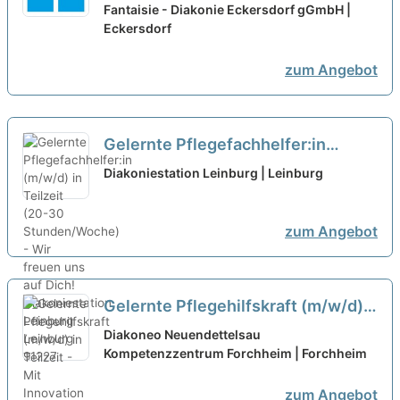
Dauernachtwache oder Spät- und
Fantaisie - Diakonie Eckersdorf gGmbH |
Eckersdorf
Nachtdienst nach Absprache
neu
zum Angebot
Gelernte Pflegefachhelfer:in
(m/w/d) in Teilzeit (20-30
Diakoniestation Leinburg | Leinburg
Stunden/Woche) - Wir freuen uns
auf Dich!
neu
zum Angebot
Gelernte Pflegehilfskraft (m/w/d)
in Teilzeit - Mit Innovation in Deine
Diakoneo Neuendettelsau
Karriere starten!
Kompetenzzentrum Forchheim | Forchheim
neu
zum Angebot