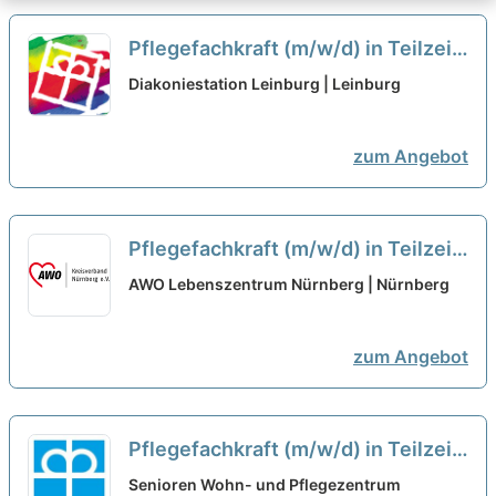
Pflegefachkraft (m/w/d) in Teilzeit
(max. 30 Stunden/Woche) -
Diakoniestation Leinburg | Leinburg
Herzlich willkommen!
neu
zum Angebot
Pflegefachkraft (m/w/d) in Teilzeit
(80%) – Wir kommen Ihnen mit
AWO Lebenszentrum Nürnberg | Nürnberg
Wertschätzung entgegen!
neu
zum Angebot
Pflegefachkraft (m/w/d) in Teilzeit
(20–25 Std./Woche) –
Senioren Wohn- und Pflegezentrum