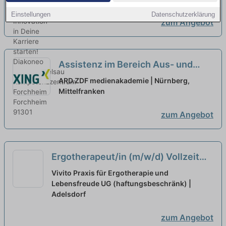
Einstellungen
Datenschutzerklärung
zum Angebot
Assistenz im Bereich Aus- und
Weiterbildung in Teilzeit (m,w,d)
ARD.ZDF medienakademie | Nürnberg,
Mittelfranken
neu
zum Angebot
Ergotherapeut/in (m/w/d) Vollzeit
oder Teilzeit
neu
Vivito Praxis für Ergotherapie und
Lebensfreude UG (haftungsbeschränk) |
Adelsdorf
zum Angebot