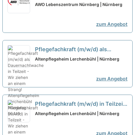
(80%) – Wir kommen Ihnen mit
AWO Lebenszentrum Nürnberg | Nürnberg
Wertschätzung entgegen!
neu
zum Angebot
Pflegefachkraft (m/w/d) als
Dauernachtwache in Teilzeit - Wir
Altenpflegeheim Lerchenbühl | Nürnberg
ziehen an einem Strang!
neu
zum Angebot
Pflegefachkraft (m/w/d) in Teilzeit
- Wir ziehen an einem Strang!
neu
Altenpflegeheim Lerchenbühl | Nürnberg
zum Angebot