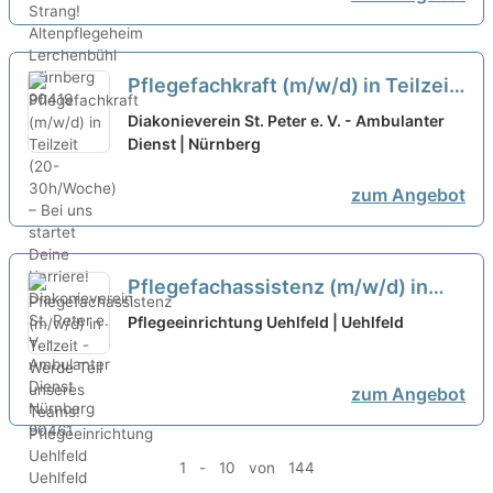
Pflegefachkraft (m/w/d) in Teilzeit
(20-30h/Woche) – Bei uns startet
Diakonieverein St. Peter e. V. - Ambulanter
Deine Karriere!
Dienst | Nürnberg
neu
zum Angebot
Pflegefachassistenz (m/w/d) in
Teilzeit - Werde Teil unseres
Pflegeeinrichtung Uehlfeld | Uehlfeld
Teams!
neu
zum Angebot
1 - 10 von 144