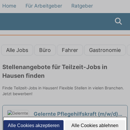
Home
Für Arbeitgeber
Ratgeber
Alle Jobs
Büro
Fahrer
Gastronomie
Stellenangebote für Teilzeit-Jobs in
Hausen finden
Finde Teilzeit-Jobs in Hausen! Flexible Stellen in vielen Branchen.
Jetzt bewerben!
Gelernte Pflegehilfskraft (m/w/d)
in Teilzeit - Mit Innovation in Deine
Diakoneo Neuendettelsau
Alle Cookies akzeptieren
Alle Cookies ablehnen
Karriere starten!
Kompetenzzentrum Forchheim | Forchheim
neu