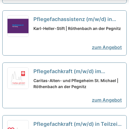
Pflegefachassistenz (m/w/d) in
Teilzeit - Hier finden Sie Ihren Job
Karl-Heller-Stift | Röthenbach an der Pegnitz
fürs Leben!
neu
zum Angebot
Pflegefachkraft (m/w/d) im
Frühdienst in Teilzeit - Zusammen
Caritas-Alten- und Pflegeheim St. Michael |
einfach gut pflegen!
Röthenbach an der Pegnitz
neu
zum Angebot
Pflegefachkraft (m/w/d) in Teilzeit