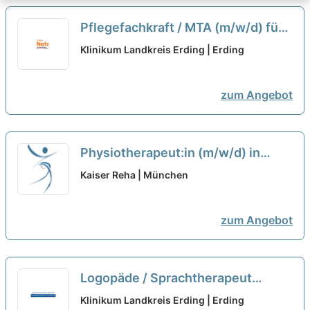
Pflegefachkraft / MTA (m/w/d) für
Funktionsdiagnostik -
Klinikum Landkreis Erding | Erding
Herzkatheterlabor Teilzeit
neu
zum Angebot
Physiotherapeut:in (m/w/d) in
Teilzeit (20-30 Wochenstunden) –
Kaiser Reha | München
Bei uns startet Deine Karriere!
neu
zum Angebot
Logopäde / Sprachtherapeut
(m/w/d) Vollzeit / Teilzeit
neu
Klinikum Landkreis Erding | Erding