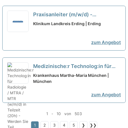
Praxisanleiter (m/w/d) -
Pflegeausbildungsstation in
Klinikum Landkreis Erding | Erding
Vollzeit / Teilzeit
neu
zum Angebot
Medizinische:r Technolog:in für
Radiologie / MTRA / MTR (w/m/d)
Krankenhaus Martha-Maria München |
in Teilzeit (20h) - Werden Sie Teil
München
unseres Krankenhauses!
neu
zum Angebot
1 - 10 von 503
1
2
3
4
5
❯
❯❯