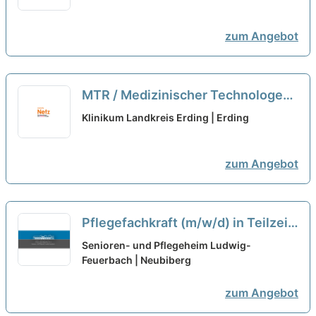
zum Angebot
MTR / Medizinischer Technologe
(m/w/d) für die Radiologie Vollzeit /
Klinikum Landkreis Erding | Erding
Teilzeit
neu
zum Angebot
Pflegefachkraft (m/w/d) in Teilzeit
– Ihr Arbeitsplatz in einer familiären
Senioren- und Pflegeheim Ludwig-
Arbeitsatmosphäre!
Feuerbach | Neubiberg
neu
zum Angebot