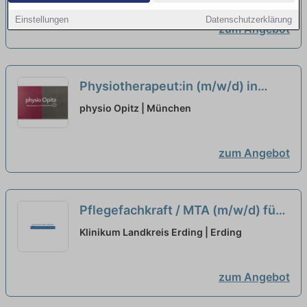
Teilzeitanstellung
neu
Einstellungen
Datenschutzerklärung
zum Angebot
Physiotherapeut:in (m/w/d) in
Teilzeit (20-25 Stunden/Woche) –
physio Opitz | München
Wir suchen Zuwachs in unserem
Team!
neu
zum Angebot
Pflegefachkraft / MTA (m/w/d) für
Funktionsdiagnostik -
Klinikum Landkreis Erding | Erding
Herzkatheterlabor in Teilzeit
neu
zum Angebot