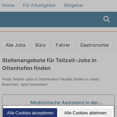
Home
Für Arbeitgeber
Ratgeber
Alle Jobs
Büro
Fahrer
Gastronomie
Stellenangebote für Teilzeit-Jobs in
Ottenhofen finden
Finde Teilzeit-Jobs in Ottenhofen! Flexible Stellen in vielen
Branchen. Jetzt bewerben!
Medizinische Assistenz in der
Arbeitsmedizin (m/w/d) in
BEST Medical Solutions GmbH | München
Alle Cookies akzeptieren
Alle Cookies ablehnen
unbefristeter Voll- oder