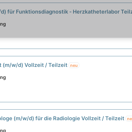
d) für Funktionsdiagnostik - Herzkatheterlabor Teil
ing
(m/w/d) Vollzeit / Teilzeit
neu
ing
oge (m/w/d) für die Radiologie Vollzeit / Teilzeit
n
ing