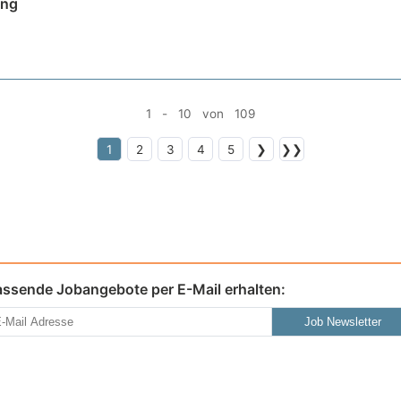
ing
1 - 10 von 109
1
2
3
4
5
❯
❯❯
assende Jobangebote per E-Mail erhalten:
Job Newsletter