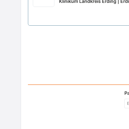
Klinikum Landkreis Erding | Erd
P