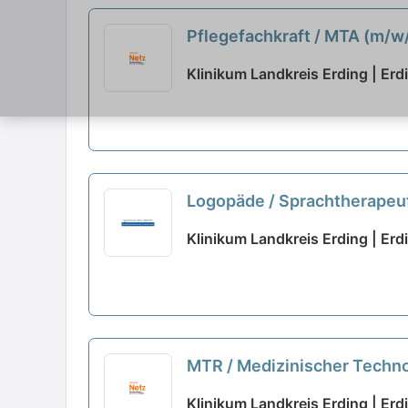
Pflegefachkraft / MTA (m/w/
Klinikum Landkreis Erding | Erd
Logopäde / Sprachtherapeut 
Klinikum Landkreis Erding | Erd
MTR / Medizinischer Technol
Klinikum Landkreis Erding | Erd