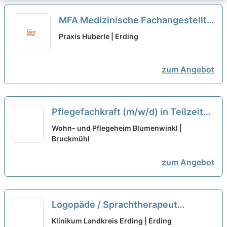
MFA Medizinische Fachangestellte
(m/w/d) Teilzeit
neu
Praxis Huberle | Erding
zum Angebot
Pflegefachkraft (m/w/d) in Teilzeit
(20 Stunden/Woche) - Wir freuen
Wohn- und Pflegeheim Blumenwinkl |
uns auf Ihre Unterstützung!
Bruckmühl
neu
zum Angebot
Logopäde / Sprachtherapeut
(m/w/d) Vollzeit / Teilzeit
neu
Klinikum Landkreis Erding | Erding