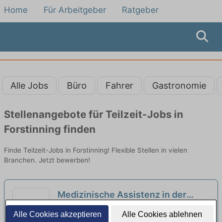
Home
Für Arbeitgeber
Ratgeber
Alle Jobs
Büro
Fahrer
Gastronomie
Stellenangebote für Teilzeit-Jobs in
Forstinning finden
Finde Teilzeit-Jobs in Forstinning! Flexible Stellen in vielen
Branchen. Jetzt bewerben!
Medizinische Assistenz in der
Arbeitsmedizin (m/w/d) in
BEST Medical Solutions GmbH | München
Alle Cookies akzeptieren
Alle Cookies ablehnen
unbefristeter Voll- oder