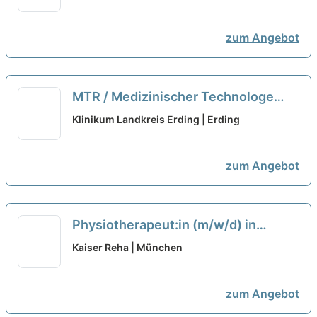
zum Angebot
MTR / Medizinischer Technologe
(m/w/d) für die Radiologie Vollzeit /
Klinikum Landkreis Erding | Erding
Teilzeit
neu
zum Angebot
Physiotherapeut:in (m/w/d) in
Teilzeit (20-30 Wochenstunden) –
Kaiser Reha | München
Bei uns startet Deine Karriere!
neu
zum Angebot