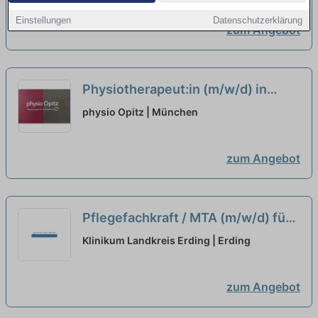
Teilzeitanstellung
neu
Einstellungen
Datenschutzerklärung
zum Angebot
Physiotherapeut:in (m/w/d) in
Teilzeit (20-25 Stunden/Woche) –
physio Opitz | München
Wir suchen Zuwachs in unserem
Team!
neu
zum Angebot
Pflegefachkraft / MTA (m/w/d) für
Funktionsdiagnostik -
Klinikum Landkreis Erding | Erding
Herzkatheterlabor in Teilzeit
neu
zum Angebot