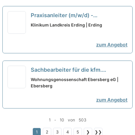
Praxisanleiter (m/w/d) -
Pflegeausbildungsstation in Vollzeit
Klinikum Landkreis Erding | Erding
/ Teilzeit
neu
zum Angebot
Sachbearbeiter für die kfm.
Mietverwaltung (m/w/d) Vollzeit /
Wohnungsgenossenschaft Ebersberg eG |
Teilzeit
Ebersberg
neu
zum Angebot
1 - 10 von 503
1
2
3
4
5
❯
❯❯