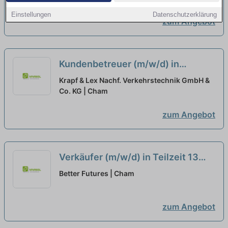
Sie hin!
neu
Einstellungen
Datenschutzerklärung
zum Angebot
Kundenbetreuer (m/w/d) in
Festanstellung -Vollzeit/Teilzeit
Krapf & Lex Nachf. Verkehrstechnik GmbH &
Co. KG | Cham
neu
zum Angebot
Verkäufer (m/w/d) in Teilzeit 13
Std./Woche
neu
Better Futures | Cham
zum Angebot