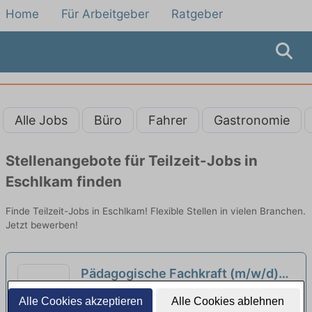
Home
Für Arbeitgeber
Ratgeber
Alle Jobs
Büro
Fahrer
Gastronomie
Stellenangebote für Teilzeit-Jobs in
Eschlkam finden
Finde Teilzeit-Jobs in Eschlkam! Flexible Stellen in vielen Branchen.
Jetzt bewerben!
Pädagogische Fachkraft (m/w/d)
im Gruppendienst in Teilzeit (30-
Dr. Loew Einrichtung Kollnburg | Kollnburg
Alle Cookies akzeptieren
Alle Cookies ablehnen
35 Stunden/Woche) - Hier gehören