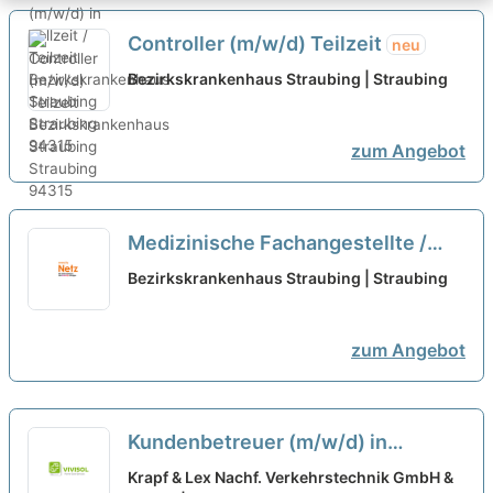
Controller (m/w/d) Teilzeit
neu
Bezirkskrankenhaus Straubing | Straubing
zum Angebot
Medizinische Fachangestellte /
Medizinischer Fachangestellter /
Bezirkskrankenhaus Straubing | Straubing
Medizinisch-Technische
Laborassistentin / Medizinisch-
zum Angebot
Technischer Laborassistent
(m/w/d) in Teilzeit
neu
Kundenbetreuer (m/w/d) in
Festanstellung -Vollzeit/Teilzeit
Krapf & Lex Nachf. Verkehrstechnik GmbH &