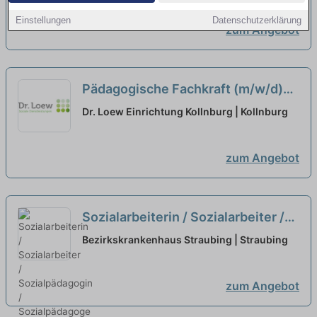
neuen Arbeitgeber!
neu
Einstellungen
Datenschutzerklärung
zum Angebot
Pädagogische Fachkraft (m/w/d)
im Gruppendienst in Teilzeit (30-
Dr. Loew Einrichtung Kollnburg | Kollnburg
35 Stunden/Woche) - Hier gehören
Sie hin!
neu
zum Angebot
Sozialarbeiterin / Sozialarbeiter /
Sozialpädagogin / Sozialpädagoge
Bezirkskrankenhaus Straubing | Straubing
(m/w/d) in Vollzeit / Teilzeit
neu
zum Angebot