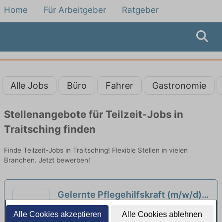
Home
Für Arbeitgeber
Ratgeber
Alle Jobs
Büro
Fahrer
Gastronomie
Stellenangebote für Teilzeit-Jobs in
Traitsching finden
Finde Teilzeit-Jobs in Traitsching! Flexible Stellen in vielen
Branchen. Jetzt bewerben!
Gelernte Pflegehilfskraft (m/w/d)
in Teilzeit ab 01.09.2026 –
BRK Ambulante Pflege Straubing | Straubing
Alle Cookies akzeptieren
Alle Cookies ablehnen
Attraktive Arbeitszeiten bei Ihrem