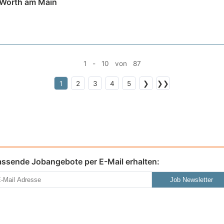
 Wörth am Main
1 - 10 von 87
1
2
3
4
5
❯
❯❯
assende Jobangebote per E-Mail erhalten:
Job Newsletter