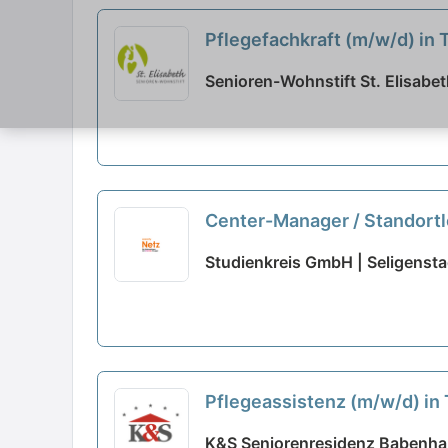
Pflegefachkraft (m/w/d) in T
Senioren-Wohnstift St. Elisabe
Center-Manager / Standortl
Studienkreis GmbH | Seligensta
Pflegeassistenz (m/w/d) in T
K&S Seniorenresidenz Babenh