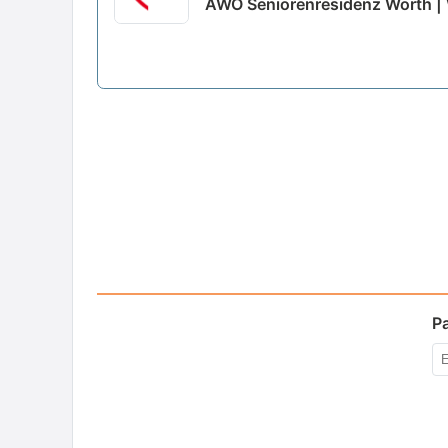
AWO Seniorenresidenz Wörth |
P