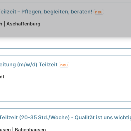
eilzeit – Pflegen, begleiten, beraten!
neu
th | Aschaffenburg
eitung (m/w/d) Teilzeit
neu
dt
eilzeit (20-35 Std./Woche) - Qualität ist uns wichti
ausen | Babenhausen