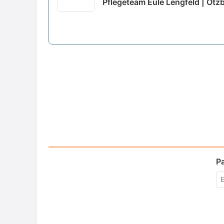
Pflegeteam Eule Lengfeld | Otz
P