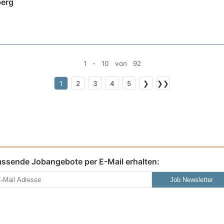
berg
1 - 10 von 92
1
2
3
4
5
❯
❯❯
assende Jobangebote per E-Mail erhalten:
Job Newsletter