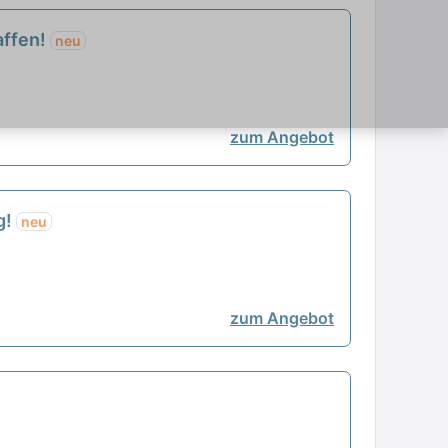
affen!
neu
zum Angebot
g!
neu
zum Angebot