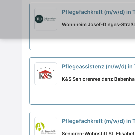
Pflegefachkraft (m/w/d) in
Wohnheim Josef-Dinges-Straße
Pflegeassistenz (m/w/d) in T
K&S Seniorenresidenz Babenh
Pflegefachkraft (m/w/d) in T
Senioren-Wohnstift St. Elisabe