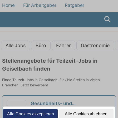
Home
Für Arbeitgeber
Ratgeber
Alle Jobs
Büro
Fahrer
Gastronomie
Stellenangebote für Teilzeit-Jobs in
Geiselbach finden
Finde Teilzeit-Jobs in Geiselbach! Flexible Stellen in vielen
Branchen. Jetzt bewerben!
Gesundheits- und
Krankenpfleger:in (m/w/d) in
Kardinal-von-Galen-Haus | Hösbach
Alle Cookies akzeptieren
Alle Cookies ablehnen
Teilzeit (20 Wochenstunden) -