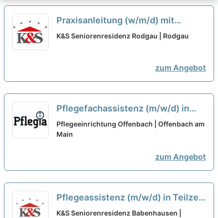
Praxisanleitung (w/m/d) mit
Freistellung in Teilzeit - Familiär
K&S Seniorenresidenz Rodgau | Rodgau
und sozial!
neu
zum Angebot
Pflegefachassistenz (m/w/d) in
Teilzeit - Werde unser Held!
neu
Pflegeeinrichtung Offenbach | Offenbach am
Main
zum Angebot
Pflegeassistenz (m/w/d) in Teilzeit
(20-35 Std./Woche) - Qualität ist
K&S Seniorenresidenz Babenhausen |