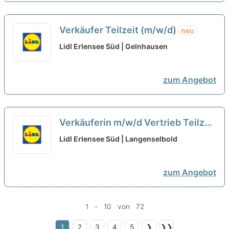
Verkäufer Teilzeit (m/w/d)
neu
Lidl Erlensee Süd | Gelnhausen
zum Angebot
Verkäuferin m/w/d Vertrieb Teilzeit
neu
Lidl Erlensee Süd | Langenselbold
zum Angebot
1 - 10 von 72
1
2
3
4
5
❯
❯❯