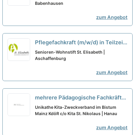
uns wichtig!
Babenhausen
neu
zum Angebot
Pflegefachkraft (m/w/d) in Teilzeit
– Pflegen, begleiten, beraten!
neu
Senioren-Wohnstift St. Elisabeth |
Aschaffenburg
zum Angebot
mehrere Pädagogische Fachkräfte
(m/w/d)in Vollzeit oder Teilzeit
Unikathe Kita-Zweckverband im Bistum
(mind. 25 Std./Woche)
Mainz KdöR c/o Kita St. Nikolaus | Hanau
neu
zum Angebot