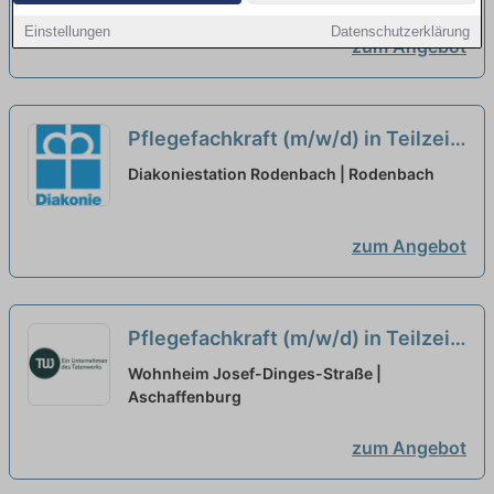
Zusammen mehr schaffen!
neu
Einstellungen
Datenschutzerklärung
zum Angebot
Pflegefachkraft (m/w/d) in Teilzeit
(75%) - Lass uns zusammen
Diakoniestation Rodenbach | Rodenbach
los(pf)legen!
neu
zum Angebot
Pflegefachkraft (m/w/d) in Teilzeit
(30 Wochenstunden) - Zusammen
Wohnheim Josef-Dinges-Straße |
mehr schaffen!
Aschaffenburg
neu
zum Angebot