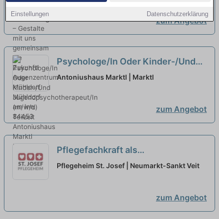
Zukunft!
neu
Einstellungen
Datenschutzerklärung
zum Angebot
Psychologe/In Oder Kinder-/Und
Jugendpsychotherapeut/In
Antoniushaus Marktl | Marktl
(m/w/d) Teilzeit
neu
zum Angebot
Pflegefachkraft als
Dauernachtwache (m/w/d) in
Pflegeheim St. Josef | Neumarkt-Sankt Veit
Teilzeit - Mit Qualifikation & Herz
gesucht!
neu
zum Angebot