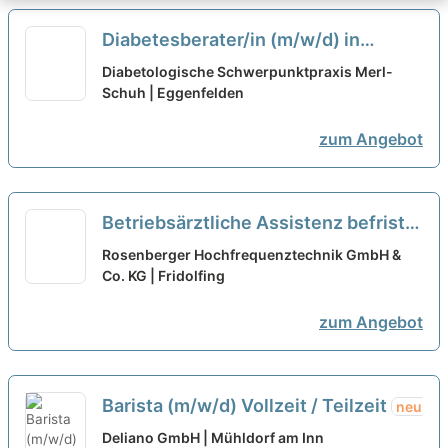
Diabetesberater/in (m/w/d) in
Voll/Teilzeit, Diabetesassistent/in
Diabetologische Schwerpunktpraxis Merl-
DGG (m/w/d), Ökotrophologe/in
Schuh | Eggenfelden
(m/w/d)
neu
zum Angebot
Betriebsärztliche Assistenz befristet
in Teilzeit (m/w/d)
neu
Rosenberger Hochfrequenztechnik GmbH &
Co. KG | Fridolfing
zum Angebot
Barista (m/w/d) Vollzeit / Teilzeit
neu
Deliano GmbH | Mühldorf am Inn