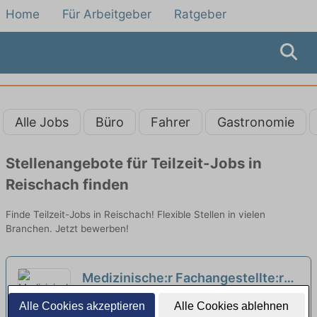
Home
Für Arbeitgeber
Ratgeber
Alle Jobs
Büro
Fahrer
Gastronomie
Stellenangebote für Teilzeit-Jobs in
Reischach finden
Finde Teilzeit-Jobs in Reischach! Flexible Stellen in vielen
Branchen. Jetzt bewerben!
Medizinische:r Fachangestellte:r
(m/w/d) in Teilzeit am Nachmittag –
Augenzentrum Mühldorf | Mühldorf am Inn
Alle Cookies akzeptieren
Alle Cookies ablehnen
Gestalte mit uns gemeinsam die