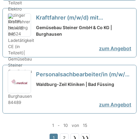
Kraftfahrer (m/w/d) mit
Ladetätigkeit CE (in Teilzeit)|
Gemüsebau Steiner GmbH & Co KG |
Gemüsebau Steiner
Burghausen
zum Angebot
Personalsachbearbeiter/in (m/w/d)
in Teilzeit (60%)
neu
Waldburg-Zeil Kliniken | Bad Füssing
zum Angebot
1 - 10 von 15
1
2
❯
❯❯