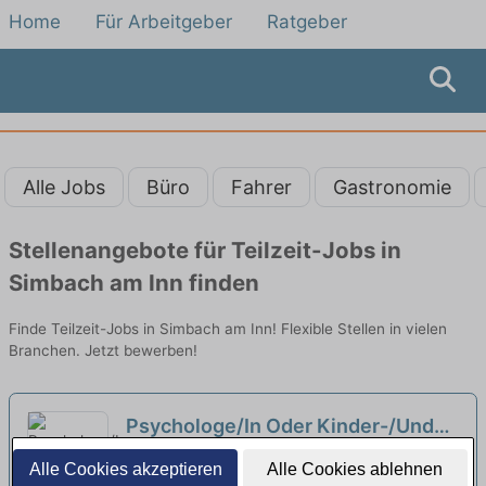
Home
Für Arbeitgeber
Ratgeber
Alle Jobs
Büro
Fahrer
Gastronomie
Stellenangebote für Teilzeit-Jobs in
Simbach am Inn finden
Finde Teilzeit-Jobs in Simbach am Inn! Flexible Stellen in vielen
Branchen. Jetzt bewerben!
Psychologe/In Oder Kinder-/Und
Jugendpsychotherapeut/In
Antoniushaus Marktl | Marktl
Alle Cookies akzeptieren
Alle Cookies ablehnen
(m/w/d) Teilzeit
neu