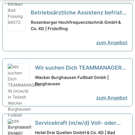
Betriebsärztliche Assistenz befristet
in Teilzeit (m/w/d)
neu
Rosenberger Hochfrequenztechnik GmbH &
Co. KG | Fridolfing
zum Angebot
Wir suchen Dich TEAMMANAGER/-
IN (m/w/d) in Teilzeit
neu
Wacker Burghausen Fußball Gmbh |
Burghausen
zum Angebot
Servicekraft (m/w/d) Voll- oder
Teilzeit im 4* Wellnesshotel
neu
Hotel Drei Quellen GmbH & Co. KG | Bad