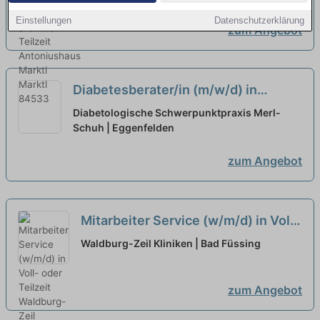
Einstellungen
Datenschutzerklärung
zum Angebot
Diabetesberater/in (m/w/d) in
Voll/Teilzeit, Diabetesassistent/in
Diabetologische Schwerpunktpraxis Merl-
DGG (m/w/d), Ökotrophologe/in
Schuh | Eggenfelden
(m/w/d)
neu
zum Angebot
Mitarbeiter Service (w/m/d) in Voll-
oder Teilzeit
neu
Waldburg-Zeil Kliniken | Bad Füssing
zum Angebot