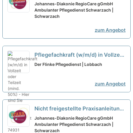
- Bei uns startet Deine Karriere!
Johannes-Diakonie RegioCare gGmbH
Ambulanter Pflegedienst Schwarzach |
neu
Schwarzach
zum Angebot
Pflegefachkraft (w/m/d) in Vollzeit
oder Teilzeit (mind. 50%) - Hier
Der Flinke Pflegedienst | Lobbach
sind Sie richtig!
neu
zum Angebot
Nicht freigestellte Praxisanleitung
(m/w/d) in Teilzeit - Bei uns startet
Johannes-Diakonie RegioCare gGmbH
Deine Karriere!
Ambulanter Pflegedienst Schwarzach |
neu
Schwarzach