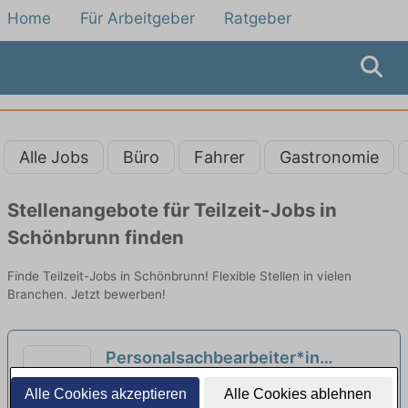
Home
Für Arbeitgeber
Ratgeber
Alle Jobs
Büro
Fahrer
Gastronomie
Stellenangebote für Teilzeit-Jobs in
Schönbrunn finden
Finde Teilzeit-Jobs in Schönbrunn! Flexible Stellen in vielen
Branchen. Jetzt bewerben!
Personalsachbearbeiter*in
(m/w/d) in Voll- oder Teilzeit
Max-Planck-Institut für ausländisches
Alle Cookies akzeptieren
Alle Cookies ablehnen
(Elternzeitvertretung)
öffentliches Recht und Völkerrecht |
neu