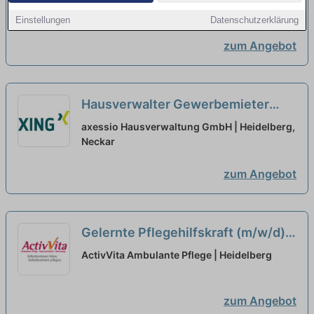
Heidelberg, Neckar
Einstellungen
Datenschutzerklärung
zum Angebot
Hausverwalter Gewerbemieter
Teilzeit/Vollzeit (m/w/d)
neu
axessio Hausverwaltung GmbH | Heidelberg,
Neckar
zum Angebot
Gelernte Pflegehilfskraft (m/w/d)
in Teilzeit (50-90%) - Kommen Sie
ActivVita Ambulante Pflege | Heidelberg
ins Team!
neu
zum Angebot