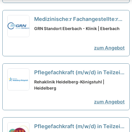
Medizinische:r Fachangestellte:r
(m/w/d) für die internistische
GRN Standort Eberbach - Klinik | Eberbach
Endoskopie in Teilzeit (50%) -
Bewerben Sie sich jetzt!
neu
zum Angebot
Pflegefachkraft (m/w/d) in Teilzeit
- Werden Sie Teil unseres Teams!
Rehaklinik Heidelberg-Königstuhl |
Heidelberg
neu
zum Angebot
Pflegefachkraft (m/w/d) in Teilzeit