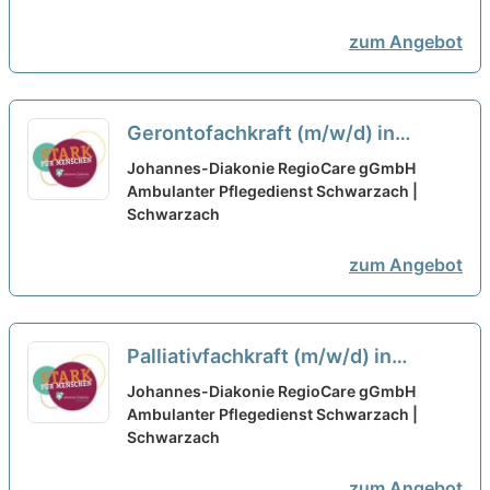
zum Angebot
Gerontofachkraft (m/w/d) in
Teilzeit - Bei uns startet Deine
Johannes-Diakonie RegioCare gGmbH
Karriere!
Ambulanter Pflegedienst Schwarzach |
neu
Schwarzach
zum Angebot
Palliativfachkraft (m/w/d) in
Teilzeit - Bei uns startet Deine
Johannes-Diakonie RegioCare gGmbH
Karriere!
Ambulanter Pflegedienst Schwarzach |
neu
Schwarzach
zum Angebot