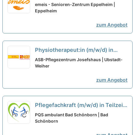
(m/w/d) als Praxisanleitung in
emeis - Senioren-Zentrum Eppelheim |
Teilzeit - Ein Arbeitsplatz in einer
Eppelheim
familiären Arbeitsatmosphäre!
neu
zum Angebot
Physiotherapeut:in (m/w/d) in
Teilzeit (40%) - Mit Menschen für
ASB-Pflegezentrum Josefshaus | Ubstadt-
Menschen!
Weiher
neu
zum Angebot
Pflegefachkraft (m/w/d) in Teilzeit
(50% oder 75%) - Hier kannst Du
PQS ambulant Bad Schönborn | Bad
durchstarten!
Schönborn
neu