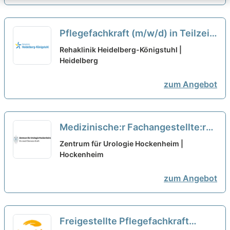
Pflegefachkraft (m/w/d) in Teilzeit
- Werden Sie Teil unseres Teams!
Rehaklinik Heidelberg-Königstuhl |
Heidelberg
neu
zum Angebot
Medizinische:r Fachangestellte:r
(m/w/d) in Teilzeit (36
Zentrum für Urologie Hockenheim |
Wochenstunden) – Wir suchen
Hockenheim
Zuwachs in unserem Team!
neu
zum Angebot
Freigestellte Pflegefachkraft