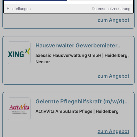
Heidelberg, Neckar
Einstellungen
Datenschutzerklärung
zum Angebot
Hausverwalter Gewerbemieter
Teilzeit/Vollzeit (m/w/d)
neu
axessio Hausverwaltung GmbH | Heidelberg,
Neckar
zum Angebot
Gelernte Pflegehilfskraft (m/w/d)
in Teilzeit (50-90%) - Kommen Sie
ActivVita Ambulante Pflege | Heidelberg
ins Team!
neu
zum Angebot