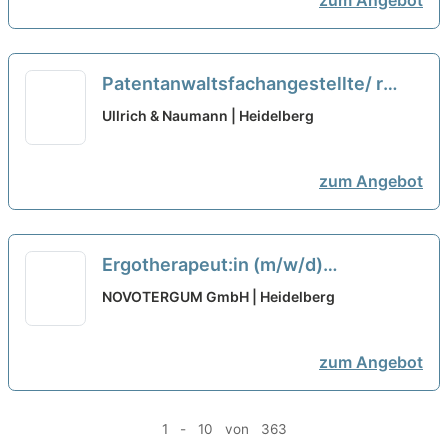
zum Angebot
Patentanwaltsfachangestellte/ r
(m/w/d) oder
Ullrich & Naumann | Heidelberg
Rechtsanwaltsfachangestellte/r
(m/w/d) in Vollzeit oder Teilzeit
neu
zum Angebot
Ergotherapeut:in (m/w/d)
Vollzeit/Teilzeit - 32 Tage Urlaub
neu
NOVOTERGUM GmbH | Heidelberg
zum Angebot
1 - 10 von 363