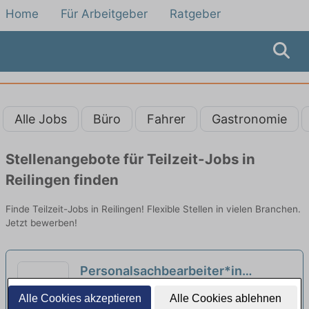
Home
Für Arbeitgeber
Ratgeber
Alle Jobs
Büro
Fahrer
Gastronomie
Stellenangebote für Teilzeit-Jobs in
Reilingen finden
Finde Teilzeit-Jobs in Reilingen! Flexible Stellen in vielen Branchen.
Jetzt bewerben!
Personalsachbearbeiter*in
(m/w/d) in Voll- oder Teilzeit
Max-Planck-Institut für ausländisches
Alle Cookies akzeptieren
Alle Cookies ablehnen
(Elternzeitvertretung)
öffentliches Recht und Völkerrecht |
neu