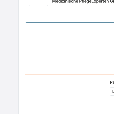
Medizinische PflegeExperten 
P