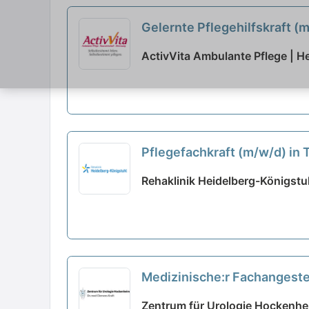
Gelernte Pflegehilfskraft (
ActivVita Ambulante Pflege | H
Pflegefachkraft (m/w/d) in 
Rehaklinik Heidelberg-Königstuh
Medizinische:r Fachangeste
neu
Zentrum für Urologie Hockenh