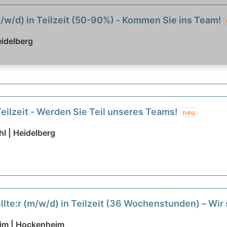
m/w/d) in Teilzeit (50-90%) - Kommen Sie ins Team!
eidelberg
Teilzeit - Werden Sie Teil unseres Teams!
neu
l | Heidelberg
llte:r (m/w/d) in Teilzeit (36 Wochenstunden) – W
eim | Hockenheim