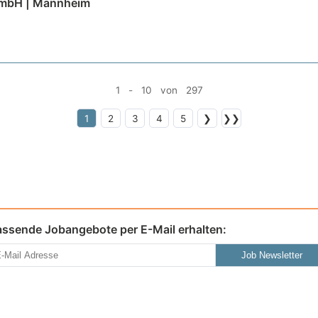
GmbH | Mannheim
1 - 10 von 297
1
2
3
4
5
❯
❯❯
assende Jobangebote per E-Mail erhalten:
Job Newsletter