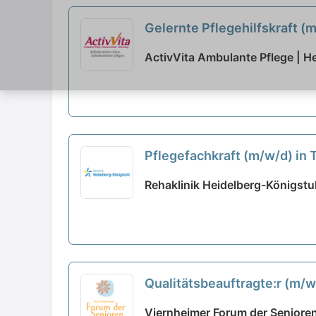
Gelernte Pflegehilfskraft (
ActivVita Ambulante Pflege | H
Pflegefachkraft (m/w/d) in 
Rehaklinik Heidelberg-Königstuh
Qualitätsbeauftragte:r (m/w
Viernheimer Forum der Senioren