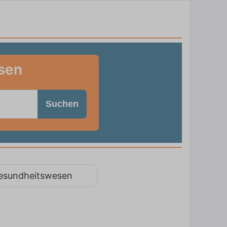
usen
Suchen
esundheitswesen