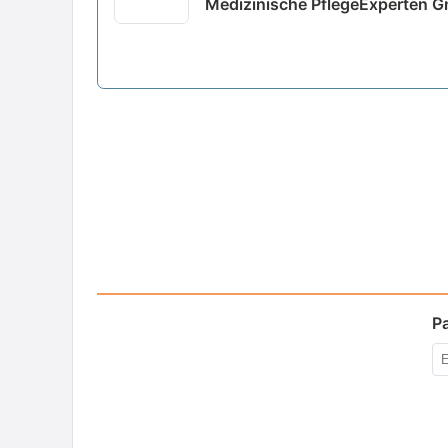
Medizinische PflegeExperten 
P