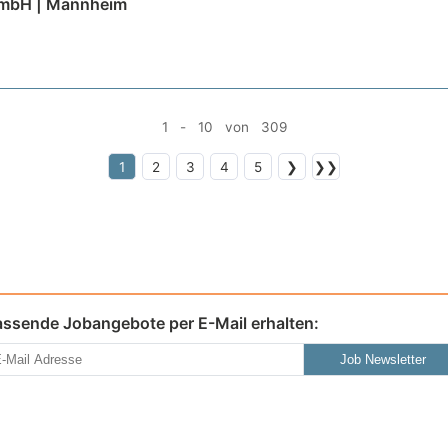
GmbH | Mannheim
1 - 10 von 309
1
2
3
4
5
❯
❯❯
assende Jobangebote per E-Mail erhalten:
Job Newsletter