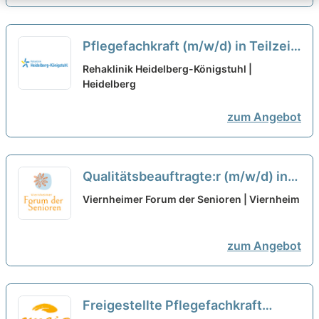
Pflegefachkraft (m/w/d) in Teilzeit
- Werden Sie Teil unseres Teams!
Rehaklinik Heidelberg-Königstuhl |
Heidelberg
neu
zum Angebot
Qualitätsbeauftragte:r (m/w/d) in
Teilzeit (50%) - Werde Teil unseres
Viernheimer Forum der Senioren | Viernheim
Teams!
neu
zum Angebot
Freigestellte Pflegefachkraft