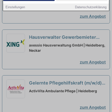
Heidelberg, Neckar
Einstellungen
Datenschutzerklärung
zum Angebot
Hausverwalter Gewerbemieter
Teilzeit/Vollzeit (m/w/d)
neu
axessio Hausverwaltung GmbH | Heidelberg,
Neckar
zum Angebot
Gelernte Pflegehilfskraft (m/w/d)
in Teilzeit (50-90%) - Kommen Sie
ActivVita Ambulante Pflege | Heidelberg
ins Team!
neu
zum Angebot