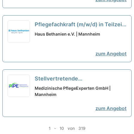
Pflegefachkraft (m/w/d) in Teilzeit
(20-25h / Woche) – Sichern Sie
Haus Bethanien e.V. | Mannheim
sich heute Ihre Zukunft!
neu
zum Angebot
Stellvertretende
Pflegedienstleitung (m/w/d) in
Medizinische PflegeExperten GmbH |
Teilzeit (75-85%) - Bei uns startet
Mannheim
Deine Karriere!
neu
zum Angebot
1 - 10 von 319