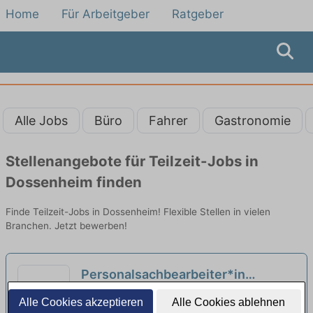
Home
Für Arbeitgeber
Ratgeber
Alle Jobs
Büro
Fahrer
Gastronomie
Stellenangebote für Teilzeit-Jobs in
Dossenheim finden
Finde Teilzeit-Jobs in Dossenheim! Flexible Stellen in vielen
Branchen. Jetzt bewerben!
Personalsachbearbeiter*in
(m/w/d) in Voll- oder Teilzeit
Max-Planck-Institut für ausländisches
Alle Cookies akzeptieren
Alle Cookies ablehnen
(Elternzeitvertretung)
öffentliches Recht und Völkerrecht |
neu