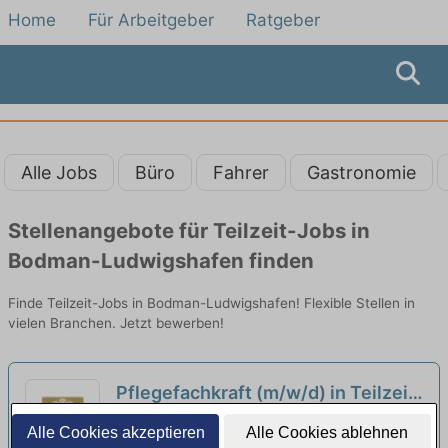
Home
Für Arbeitgeber
Ratgeber
Alle Jobs
Büro
Fahrer
Gastronomie
Stellenangebote für Teilzeit-Jobs in
Bodman-Ludwigshafen finden
Finde Teilzeit-Jobs in Bodman-Ludwigshafen! Flexible Stellen in
vielen Branchen. Jetzt bewerben!
Pflegefachkraft (m/w/d) in Teilzeit
- Verstärke unser Team!
neu
Alten- und Pflegeheim St. Franziskus Spital-
Alle Cookies akzeptieren
Alle Cookies ablehnen
und Spendenfonds | Überlingen