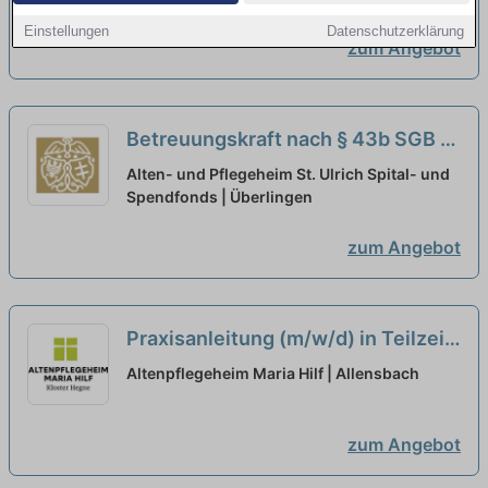
Einstellungen
Datenschutzerklärung
zum Angebot
Betreuungskraft nach § 43b SGB XI
(m/w/d) in Teilzeit - Herzlich
Alten- und Pflegeheim St. Ulrich Spital- und
willkommen!
Spendfonds | Überlingen
neu
zum Angebot
Praxisanleitung (m/w/d) in Teilzeit
(75%) - Teamplayer:in mit Herz
Altenpflegeheim Maria Hilf | Allensbach
gesucht!
neu
zum Angebot