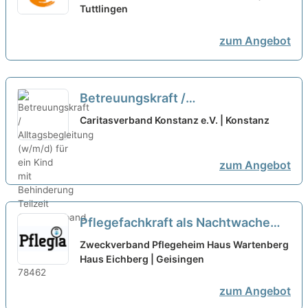
suchen Zuwachs in unserem Team!
Tuttlingen
neu
zum Angebot
Betreuungskraft /
Alltagsbegleitung (w/m/d) für ein
Caritasverband Konstanz e.V. | Konstanz
Kind mit Behinderung Teilzeit
neu
zum Angebot
Pflegefachkraft als Nachtwache
(m/w/d) in Teilzeit (50-80 %) –
Zweckverband Pflegeheim Haus Wartenberg
Sichern Sie sich heute Ihre
Haus Eichberg | Geisingen
Zukunft!
neu
zum Angebot