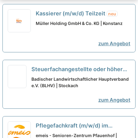
Kassierer (m/w/d) Teilzeit
neu
Müller Holding GmbH & Co. KG | Konstanz
zum Angebot
Steuerfachangestellte oder höhere
Qualifikation (m/w/d) in Voll- oder
Badischer Landwirtschaftlicher Hauptverband
Teilzeit
e.V. (BLHV) | Stockach
neu
zum Angebot
Pflegefachkraft (m/w/d) im
Nachtdienst in Teilzeit – Wir
emeis - Senioren-Zentrum Pfauenhof |