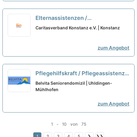
Elternassistenzen /
Nichtfachkräfte (w/m/d) Teilzeit
Caritasverband Konstanz e.V. | Konstanz
neu
zum Angebot
Pflegehilfskraft / Pflegeassistenz
(m/w/d) in Teilzeit (50%-80%) -
Belvita Seniorendomizil | Uhldingen-
Starten Sie mit uns in eine
Mühlhofen
gemeinsame Zukunft!
neu
zum Angebot
1 - 10 von 75
1
2
3
4
5
❯
❯❯