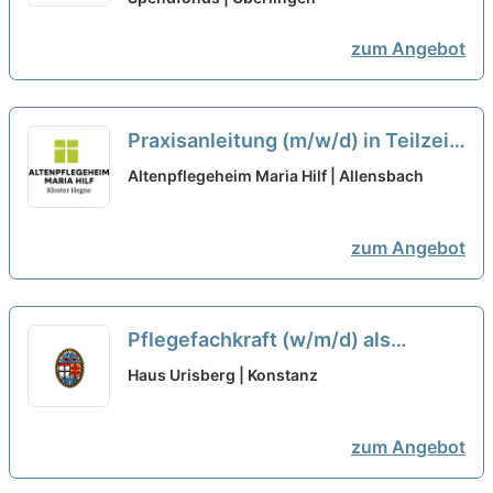
zum Angebot
Praxisanleitung (m/w/d) in Teilzeit
(75%) - Teamplayer:in mit Herz
Altenpflegeheim Maria Hilf | Allensbach
gesucht!
neu
zum Angebot
Pflegefachkraft (w/m/d) als
Dauernachtwache in Teilzeit (50-
Haus Urisberg | Konstanz
80 %) - Werden Sie Teil des Teams!
neu
zum Angebot