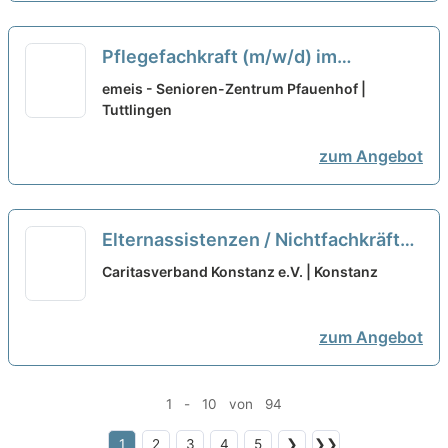
Pflegefachkraft (m/w/d) im
Nachtdienst in Teilzeit – Wir suchen
emeis - Senioren-Zentrum Pfauenhof |
Zuwachs in unserem Team!
Tuttlingen
neu
zum Angebot
Elternassistenzen / Nichtfachkräfte
(w/m/d) Teilzeit
neu
Caritasverband Konstanz e.V. | Konstanz
zum Angebot
1 - 10 von 94
1
2
3
4
5
❯
❯❯