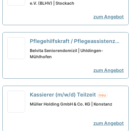
Teilzeit
e.V. (BLHV) | Stockach
neu
zum Angebot
Pflegehilfskraft / Pflegeassistenz
(m/w/d) in Teilzeit (50%-80%) -
Belvita Seniorendomizil | Uhldingen-
Starten Sie mit uns in eine
Mühlhofen
gemeinsame Zukunft!
neu
zum Angebot
Kassierer (m/w/d) Teilzeit
neu
Müller Holding GmbH & Co. KG | Konstanz
zum Angebot