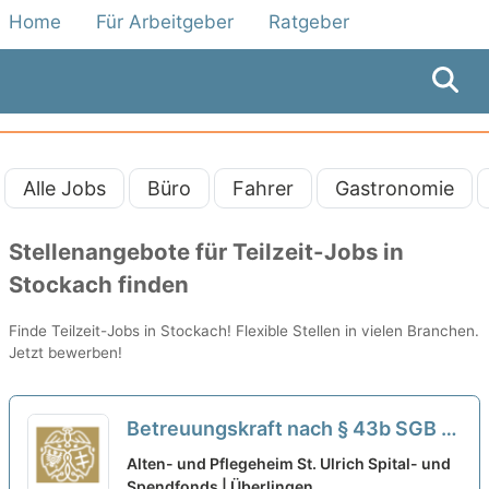
Home
Für Arbeitgeber
Ratgeber
Alle Jobs
Büro
Fahrer
Gastronomie
Stellenangebote für Teilzeit-Jobs in
Stockach finden
Finde Teilzeit-Jobs in Stockach! Flexible Stellen in vielen Branchen.
Jetzt bewerben!
Betreuungskraft nach § 43b SGB XI
(m/w/d) in Teilzeit - Herzlich
Alten- und Pflegeheim St. Ulrich Spital- und
willkommen!
Spendfonds | Überlingen
neu