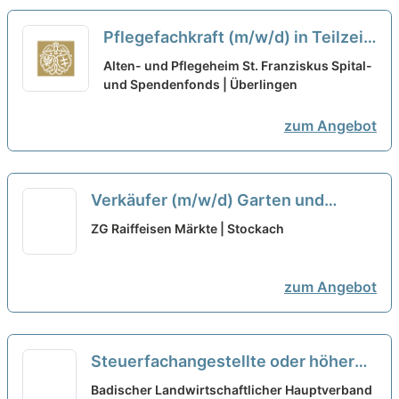
Pflegefachkraft (m/w/d) in Teilzeit
- Verstärke unser Team!
neu
Alten- und Pflegeheim St. Franziskus Spital-
und Spendenfonds | Überlingen
zum Angebot
Verkäufer (m/w/d) Garten und
Pflanzen in Vollzeit / Teilzeit
neu
ZG Raiffeisen Märkte | Stockach
zum Angebot
Steuerfachangestellte oder höhere
Qualifikation (m/w/d) in Voll- oder
Badischer Landwirtschaftlicher Hauptverband