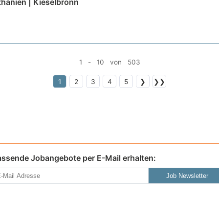
hanien | Kieselbronn
1 - 10 von 503
1
2
3
4
5
❯
❯❯
assende Jobangebote per E-Mail erhalten:
Job Newsletter