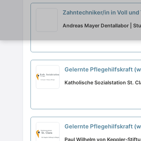
Zahntechniker/in in Voll und 
Andreas Mayer Dentallabor | Stu
Gelernte Pflegehilfskraft (w
Katholische Sozialstation St. Cla
Gelernte Pflegehilfskraft (
Fleck hast!
neu
Paul Wilhelm von Keppler-Stiftu