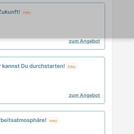
 Zukunft!
neu
zum Angebot
r kannst Du durchstarten!
neu
zum Angebot
 Arbeitsatmosphäre!
neu