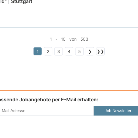
“ | Stuttgart
1 - 10 von 503
1
2
3
4
5
❯
❯❯
assende Jobangebote per E-Mail erhalten:
Job Newsletter