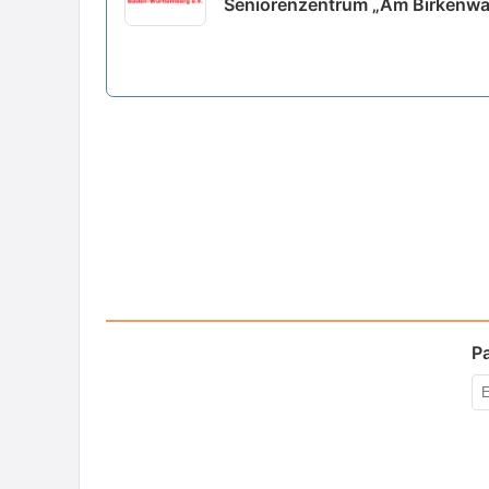
Seniorenzentrum „Am Birkenwald
P