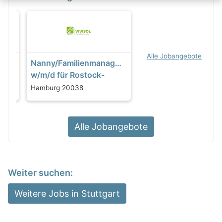
Alle Jobangebote
ft
Nanny/Familienmanager/in
w/m/d für Rostock-
Gehlsdorf für
Hamburg 20038
Teilzeitanstellung, 20
Stunden wöchentlich
gesucht
Alle Jobangebote
Weiter suchen:
Weitere Jobs in Stuttgart