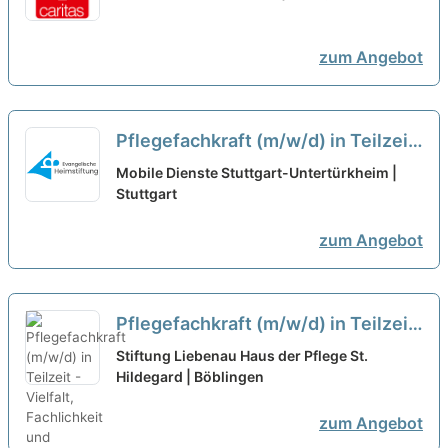
familiären Arbeitsatmosphäre!
neu
zum Angebot
Pflegefachkraft (m/w/d) in Teilzeit
(50-80%) - Willkommen im Team!
Mobile Dienste Stuttgart-Untertürkheim |
Stuttgart
neu
zum Angebot
Pflegefachkraft (m/w/d) in Teilzeit
- Vielfalt, Fachlichkeit und
Stiftung Liebenau Haus der Pflege St.
Perspektiven!
Hildegard | Böblingen
neu
zum Angebot