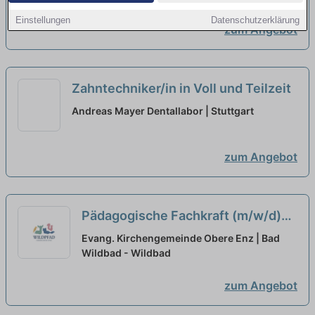
Einstellungen
Datenschutzerklärung
zum Angebot
Zahntechniker/in in Voll und Teilzeit
Andreas Mayer Dentallabor | Stuttgart
zum Angebot
Pädagogische Fachkraft (m/w/d)
Ab sofort in Voll- oder Teilzeit in
Evang. Kirchengemeinde Obere Enz | Bad
Bad-Wildbad
Wildbad - Wildbad
neu
zum Angebot