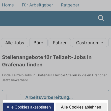
Home
Für Arbeitgeber
Ratgeber
Alle Jobs
Büro
Fahrer
Gastronomie
Stellenangebote für Teilzeit-Jobs in
Grafenau finden
Finde Teilzeit-Jobs in Grafenau! Flexible Stellen in vielen Branchen.
Jetzt bewerben!
Arbeitsvorbereitung
Zahntechnische Labor Dentallabor
Andreas Mayer Dentallabor | Stuttgart
Alle Cookies akzeptieren
Alle Cookies ablehnen
Voll/und Teilzeit