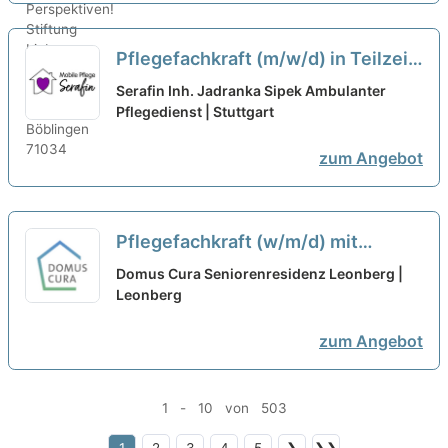
Pflegefachkraft (m/w/d) in Teilzeit
( bis 80%) – Ihr neuer Arbeitsplatz
Serafin Inh. Jadranka Sipek Ambulanter
in einem eingespielten Team!
Pflegedienst | Stuttgart
neu
zum Angebot
Pflegefachkraft (w/m/d) mit
Schwerpunkt Nachtdienst in
Domus Cura Seniorenresidenz Leonberg |
Teilzeit - Wir bringen das Extra an
Leonberg
Menschlichkeit und Herz mit!
neu
zum Angebot
1 - 10 von 503