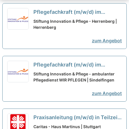
Pflegefachkraft (m/w/d) im
Nachtdienst in Teilzeit (50%) -
Stiftung Innovation & Pflege - Herrenberg |
Gestalte mit uns die Zukunft!
Herrenberg
neu
zum Angebot
Pflegefachkraft (m/w/d) im
Nachtdienst für die Region
Stiftung Innovation & Pflege - ambulanter
Nagold/Herrenberg - Hier kannst
Pflegedienst WIR PFLEGEN | Sindelfingen
Du durchstarten!
neu
zum Angebot
Praxisanleitung (m/w/d) in Teilzeit
(50%) - Ein Arbeitsplatz in einer
Caritas - Haus Martinus | Stuttgart