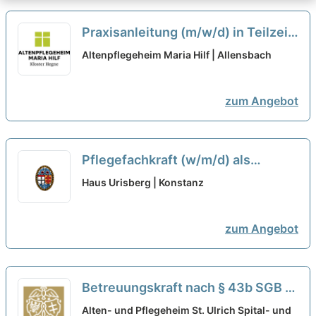
Praxisanleitung (m/w/d) in Teilzeit
(75%) - Teamplayer:in mit Herz
Altenpflegeheim Maria Hilf | Allensbach
gesucht!
neu
zum Angebot
Pflegefachkraft (w/m/d) als
Dauernachtwache in Teilzeit (50-
Haus Urisberg | Konstanz
80 %) - Werden Sie Teil des Teams!
neu
zum Angebot
Betreuungskraft nach § 43b SGB XI
(m/w/d) in Teilzeit - Herzlich
Alten- und Pflegeheim St. Ulrich Spital- und