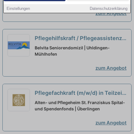
Zukunft!
neu
Einstellungen
Datenschutzerklärung
zum Angebot
Pflegehilfskraft / Pflegeassistenz
(m/w/d) in Teilzeit (50%-80%) -
Belvita Seniorendomizil | Uhldingen-
Starten Sie mit uns in eine
Mühlhofen
gemeinsame Zukunft!
neu
zum Angebot
Pflegefachkraft (m/w/d) in Teilzeit
- Verstärke unser Team!
neu
Alten- und Pflegeheim St. Franziskus Spital-
und Spendenfonds | Überlingen
zum Angebot