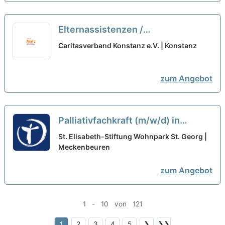
Elternassistenzen /
Nichtfachkräfte (w/m/d) Teilzeit
Caritasverband Konstanz e.V. | Konstanz
neu
zum Angebot
Palliativfachkraft (m/w/d) in
Teilzeit (75%) - Hier kannst Du
St. Elisabeth-Stiftung Wohnpark St. Georg |
durchstarten!
Meckenbeuren
neu
zum Angebot
1 - 10 von 121
1
2
3
4
5
❯
❯❯