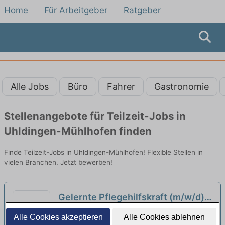
Home
Für Arbeitgeber
Ratgeber
Alle Jobs
Büro
Fahrer
Gastronomie
Stellenangebote für Teilzeit-Jobs in
Uhldingen-Mühlhofen finden
Finde Teilzeit-Jobs in Uhldingen-Mühlhofen! Flexible Stellen in
vielen Branchen. Jetzt bewerben!
Gelernte Pflegehilfskraft (m/w/d)
in Teilzeit (50%-80%) - Starten Sie
Belvita Seniorendomizil | Uhldingen-
Alle Cookies akzeptieren
Alle Cookies ablehnen
mit uns in eine gemeinsame
Mühlhofen