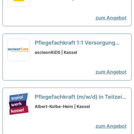
zum Angebot
Pflegefachkraft 1:1 Versorgung
(m/w/d) in Teilzeit - Sichere Dir
ascleonKiDS | Kassel
heute Deine Zukunft!
neu
zum Angebot
Pflegefachkraft (m/w/d) in Teilzeit
(30-35h/Woche) – Ihr neuer
Albert-Kolbe-Heim | Kassel
Arbeitsplatz in einem Team, auf
das Sie zählen können!
neu
zum Angebot