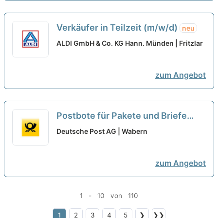
Verkäufer in Teilzeit (m/w/d)
neu
ALDI GmbH & Co. KG Hann. Münden | Fritzlar
zum Angebot
Postbote für Pakete und Briefe
Teilzeit als Aushilfe (m/w/d)
neu
Deutsche Post AG | Wabern
zum Angebot
1 - 10 von 110
1
2
3
4
5
❯
❯❯