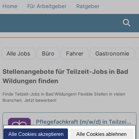
Home
Für Arbeitgeber
Ratgeber
Alle Jobs
Büro
Fahrer
Gastronomie
Stellenangebote für Teilzeit-Jobs in Bad
Wildungen finden
Finde Teilzeit-Jobs in Bad Wildungen! Flexible Stellen in vielen
Branchen. Jetzt bewerben!
Pflegefachkraft (m/w/d) in Teilzeit
15-20 Std./Woche - Gemeinsam
Diakoniegesellschaft Waldeck-Frankenberg
Alle Cookies akzeptieren
Alle Cookies ablehnen
Mensch sein!
mbH – Team Vöhl | Vöhl
neu