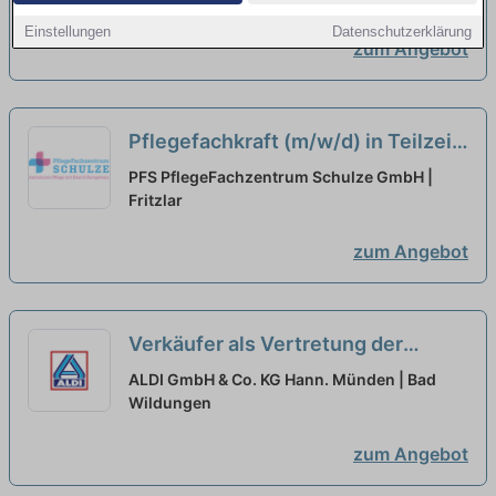
Einstellungen
Datenschutzerklärung
zum Angebot
Pflegefachkraft (m/w/d) in Teilzeit
(30 Stunden/Woche) – Pflege von
PFS PflegeFachzentrum Schulze GmbH |
besonderer Güte!
Fritzlar
neu
zum Angebot
Verkäufer als Vertretung der
Ersten Kraft in Teilzeit (m/w/d)
neu
ALDI GmbH & Co. KG Hann. Münden | Bad
Wildungen
zum Angebot