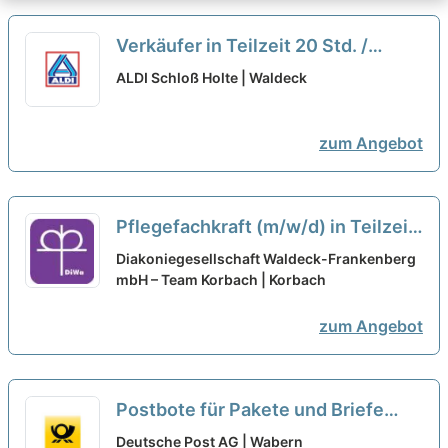
Verkäufer in Teilzeit 20 Std. /
Woche (m/w/d)
neu
ALDI Schloß Holte | Waldeck
zum Angebot
Pflegefachkraft (m/w/d) in Teilzeit
- Kommen Sie zur Diakonie!
neu
Diakoniegesellschaft Waldeck-Frankenberg
mbH – Team Korbach | Korbach
zum Angebot
Postbote für Pakete und Briefe
Teilzeit als Aushilfe (m/w/d)
neu
Deutsche Post AG | Wabern