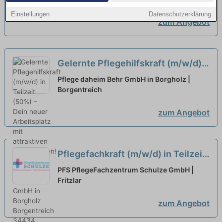
Einstellungen
Datenschutzerklärung
zum Angebot
Gelernte Pflegehilfskraft (m/w/d)
in Teilzeit (50%) – Dein neuer
Pflege daheim Behr GmbH in Borgholz |
Arbeitsplatz mit attraktiven
Borgentreich
Arbeitszeiten!
neu
zum Angebot
Pflegefachkraft (m/w/d) in Teilzeit
(30 Stunden/Woche) – Pflege von
PFS PflegeFachzentrum Schulze GmbH |
besonderer Güte!
Fritzlar
neu
zum Angebot