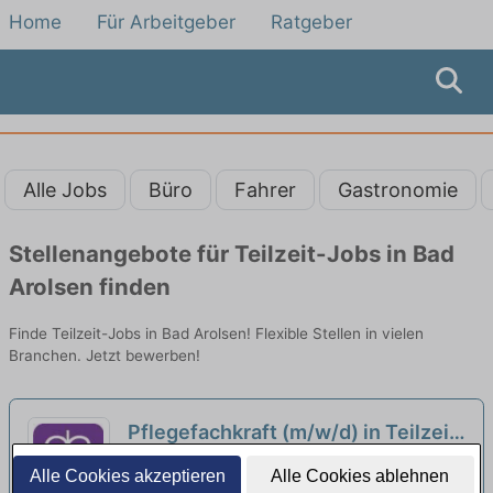
Home
Für Arbeitgeber
Ratgeber
Alle Jobs
Büro
Fahrer
Gastronomie
Stellenangebote für Teilzeit-Jobs in Bad
Arolsen finden
Finde Teilzeit-Jobs in Bad Arolsen! Flexible Stellen in vielen
Branchen. Jetzt bewerben!
Pflegefachkraft (m/w/d) in Teilzeit
- Kommen Sie zur Diakonie!
neu
Diakoniegesellschaft Waldeck-Frankenberg
Alle Cookies akzeptieren
Alle Cookies ablehnen
mbH – Team Korbach | Korbach