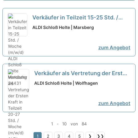
Verkäufer in Teilzeit 15-25 Std. /
Woche (m/w/d)
neu
ALDI Schloß Holte | Marsberg
zum Angebot
Verkäufer als Vertretung der Ersten
Kraft in Teilzeit 20-27 Std. / Woche
ALDI Schloß Holte | Wolfhagen
(m/w/d)
neu
zum Angebot
1 - 10 von 84
1
2
3
4
5
❯
❯❯