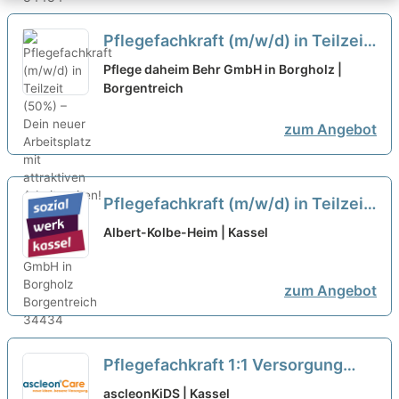
Pflegefachkraft (m/w/d) in Teilzeit
(50%) – Dein neuer Arbeitsplatz mit
Pflege daheim Behr GmbH in Borgholz |
attraktiven Arbeitszeiten!
Borgentreich
neu
zum Angebot
Pflegefachkraft (m/w/d) in Teilzeit
(30-35h/Woche) – Ihr neuer
Albert-Kolbe-Heim | Kassel
Arbeitsplatz in einem Team, auf
das Sie zählen können!
neu
zum Angebot
Pflegefachkraft 1:1 Versorgung
(m/w/d) in Teilzeit - Sichere Dir
ascleonKiDS | Kassel