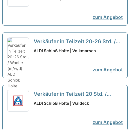
heute Deine Zukunft!
neu
zum Angebot
Verkäufer in Teilzeit 20-26 Std. /
Woche (m/w/d)
neu
ALDI Schloß Holte | Volkmarsen
zum Angebot
Verkäufer in Teilzeit 20 Std. /
Woche (m/w/d)
neu
ALDI Schloß Holte | Waldeck
zum Angebot