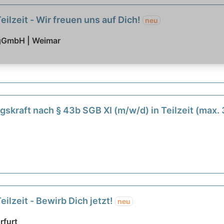
Teilzeit - Wir freuen uns auf Dich!
neu
gGmbH | Weimar
gskraft nach § 43b SGB XI (m/w/d) in Teilzeit (max
eilzeit - Bewirb Dich jetzt!
neu
rfurt