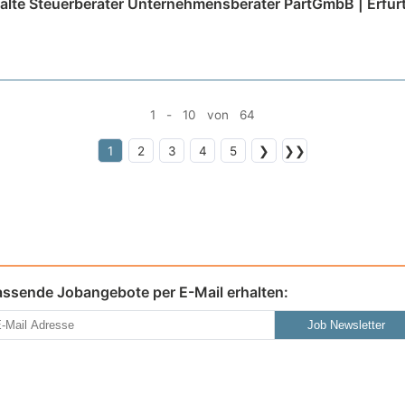
älte Steuerberater Unternehmensberater PartGmbB | Erfur
1 - 10 von 64
1
2
3
4
5
❯
❯❯
assende Jobangebote per E-Mail erhalten:
Job Newsletter