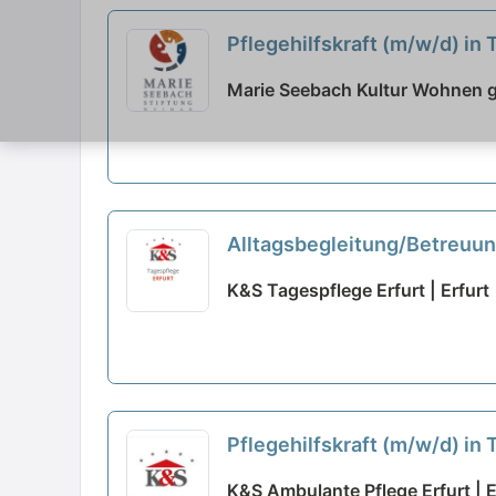
Pflegehilfskraft (m/w/d) in 
Marie Seebach Kultur Wohnen 
Alltagsbegleitung/Betreuun
Dich!
neu
K&S Tagespflege Erfurt | Erfurt
Pflegehilfskraft (m/w/d) in T
K&S Ambulante Pflege Erfurt | E