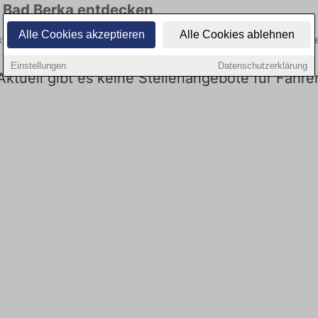
n Bad Berka entdecken
Alle Cookies akzeptieren
Alle Cookies ablehnen
e aktuellsten Angebote. Entdecken Sie freie Optionen von Top-Arbeitg
Einstellungen
Datenschutzerklärung
 Aktuell gibt es keine Stellenangebote für Fahre