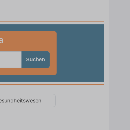
a
Suchen
esundheitswesen