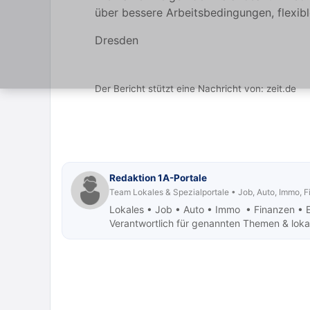
über bessere Arbeitsbedingungen, flexibl
Dresden
Der Bericht stützt eine Nachricht von:
zeit.de
Redaktion 1A-Portale
Team Lokales & Spezialportale • Job, Auto, Immo, 
Lokales • Job
• Auto • Immo • Finanzen • 
Verantwortlich für genannten Themen & lokale