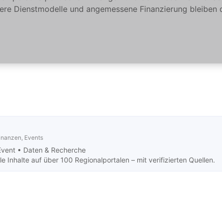
ere Dienstmodelle und angemessene Finanzierung bleiben dam
Finanzen, Events
Event •
Daten & Recherche
 Inhalte auf über 100 Regionalportalen – mit verifizierten Quellen.