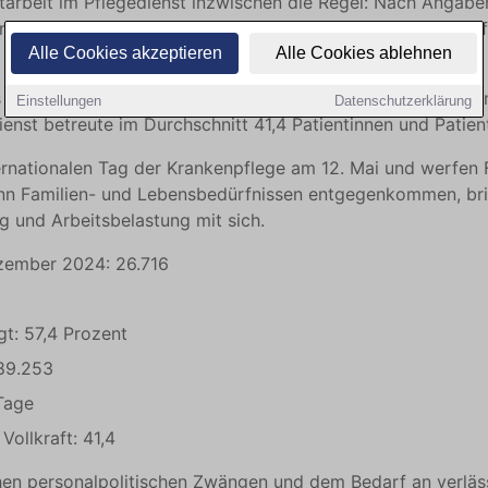
eitarbeit im Pflegedienst inzwischen die Regel: Nach Angab
n den Pflegebereichen 57,4 Prozent teilzeit- oder geringfü
Alle Cookies akzeptieren
Alle Cookies ablehnen
 Krankenhäusern 889.253 Patientinnen und Patienten behand
Einstellungen
Datenschutzerklärung
dienst betreute im Durchschnitt 41,4 Patientinnen und Patien
ernationalen Tag der Krankenpflege am 12. Mai und werfen
 kann Familien- und Lebensbedürfnissen entgegenkommen, br
g und Arbeitsbelastung mit sich.
ezember 2024: 26.716
gt: 57,4 Prozent
889.253
 Tage
Vollkraft: 41,4
en personalpolitischen Zwängen und dem Bedarf an verlässli