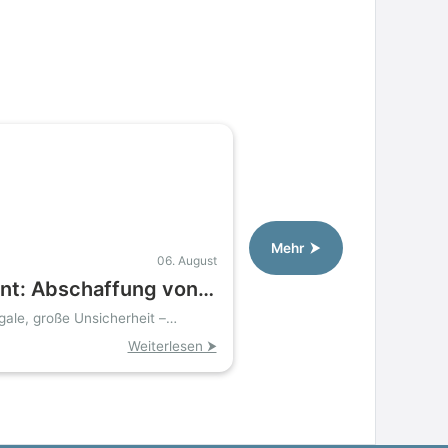
Mehr ⮞
06. August
nt: Abschaffung von
 gefährdet
gale, große Unsicherheit –
hen zu fallen
ausende Stellen in
Weiterlesen ⮞