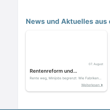
News und Aktuelles aus 
07. August
Rentenreform und
Arbeitsrecht zwingen
Rente weg, Minijobs begrenzt: Wie Fabriken
ihren Takt retten
Industrie zu neuem
Weiterlesen ⮞
Personalprogramm