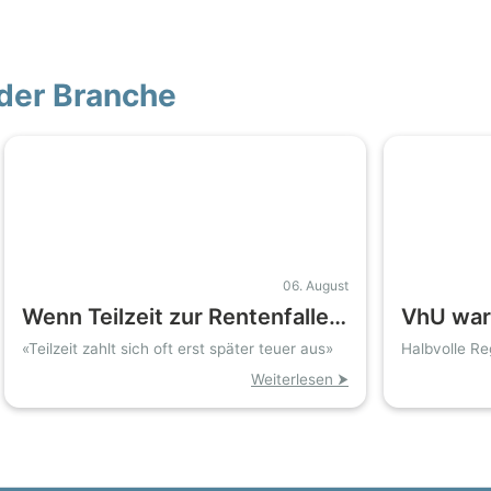
der Branche
06. August
Wenn Teilzeit zur Rentenfalle
VhU war
wird: Mitarbeitende Ehefrauen
Minijobs
«Teilzeit zahlt sich oft erst später teuer aus»
Halbvolle Re
Tausende dro
im Handwerk stehen vor
Hundertt
Weiterlesen ⮞
finanziellen Lücken
Hessen