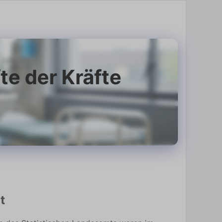
te der Kräfte
t