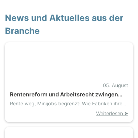
News und Aktuelles aus der
Branche
05. August
Rentenreform und Arbeitsrecht zwingen
Industrie zu neuem Personalprogramm
Rente weg, Minijobs begrenzt: Wie Fabriken ihren
Takt retten
Weiterlesen ⮞