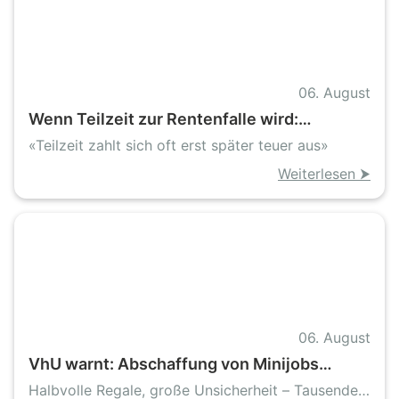
06. August
Wenn Teilzeit zur Rentenfalle wird:
Mitarbeitende Ehefrauen im Handwerk
«Teilzeit zahlt sich oft erst später teuer aus»
stehen vor finanziellen Lücken
Weiterlesen ⮞
06. August
VhU warnt: Abschaffung von Minijobs
gefährdet Hunderttausende Stellen in
Halbvolle Regale, große Unsicherheit – Tausende