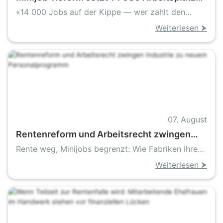
in Darmstadt unter Druck
«14 000 Jobs auf der Kippe — wer zahlt den
Preis»
Weiterlesen ⮞
07. August
Rentenreform und Arbeitsrecht zwingen
Industrie zu neuem Personalprogramm
Rente weg, Minijobs begrenzt: Wie Fabriken ihren
Takt retten
Weiterlesen ⮞