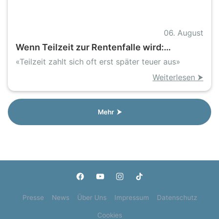
06. August
Wenn Teilzeit zur Rentenfalle wird:
Mitarbeitende Ehefrauen im Handwerk
«Teilzeit zahlt sich oft erst später teuer aus»
stehen vor finanziellen Lücken
Weiterlesen ⮞
Mehr ⮞
Presse
News
Über Uns
Impressum
Datenschutz
Cookies