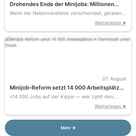
Drohendes Ende der Minijobs: Millionen
Beschäftigte in Sorge, Unternehmen vor
Wenn der Nebenverdienst verschwindet, geraten
Personallücken
Existenzen und Betriebe in Schieflage
Weiterlesen ⮞
07. August
Minijob-Reform setzt 14 000 Arbeitsplätze
in Darmstadt unter Druck
«14 000 Jobs auf der Kippe — wer zahlt den
Preis»
Weiterlesen ⮞
Mehr ⮞