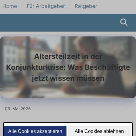
Home
Für Arbeitgeber
Ratgeber
Altersteilzeit in der
Konjunkturkrise: Was Beschäftigte
jetzt wissen müssen
09. Mai 2026
Altersteilzeit bietet Übergang in
Alle Cookies akzeptieren
Alle Cookies ablehnen