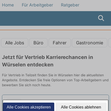
Home
Für Arbeitgeber
Ratgeber
Alle Jobs
Büro
Fahrer
Gastronomie
Jetzt für Vertrieb Karrierechancen in
Würselen entdecken
Für Vertrieb in Teilzeit finden Sie in Würselen hier die aktuellsten
Angebote. Entdecken Sie freie Optionen von Top-Arbeitgebern und
bewerben Sie sich noch heute.
Vertriebsmitarbeiter:in
Alle Cookies akzeptieren
Alle Cookies ablehnen
Versicherungen Teilzeit (m/w/d)
neu
hpr-finanzen GmbH | Selfkant