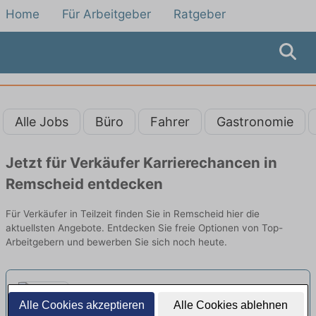
Home
Für Arbeitgeber
Ratgeber
Alle Jobs
Büro
Fahrer
Gastronomie
Jetzt für Verkäufer Karrierechancen in
Remscheid entdecken
Für Verkäufer in Teilzeit finden Sie in Remscheid hier die
aktuellsten Angebote. Entdecken Sie freie Optionen von Top-
Arbeitgebern und bewerben Sie sich noch heute.
Verkäufer in Teilzeit 20 Std. /
Alle Cookies akzeptieren
Alle Cookies ablehnen
Woche (m/w/d)
neu
ALDI Nord | Remscheid