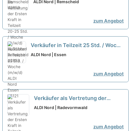
Kraft in Teilzeit 20-25 Std. / Woche
ALDI Nord | Remscheid
(m/w/d)
neu
zum Angebot
Verkäufer in Teilzeit 25 Std. / Woche
(m/w/d)
neu
ALDI Nord | Essen
zum Angebot
Verkäufer als Vertretung der
Ersten Kraft in Teilzeit (m/w/d)
neu
ALDI Nord | Radevormwald
zum Angebot