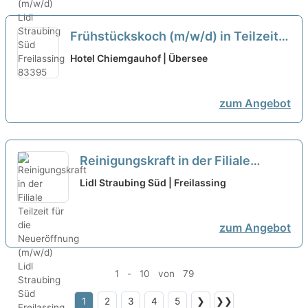
Frühstückskoch (m/w/d) in Teilzeit,
Vollzeit oder als Aushilfe
neu
Hotel Chiemgauhof | Übersee
zum Angebot
Reinigungskraft in der Filiale
Teilzeit für die Neueröffnung
Lidl Straubing Süd | Freilassing
(m/w/d)
neu
zum Angebot
1 - 10 von 79
1
2
3
4
5
❯
❯❯