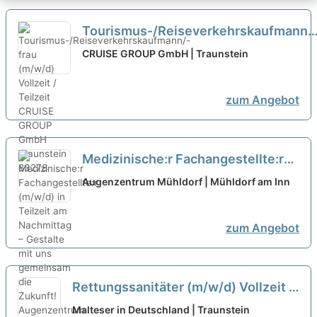
Tourismus-/Reiseverkehrskaufmann/
frau (m/w/d) Vollzeit / Teilzeit
neu
CRUISE GROUP GmbH | Traunstein
zum Angebot
Medizinische:r Fachangestellte:r
(m/w/d) in Teilzeit am Nachmittag –
Augenzentrum Mühldorf | Mühldorf am Inn
Gestalte mit uns gemeinsam die
Zukunft!
neu
zum Angebot
Rettungssanitäter (m/w/d) Vollzeit /
Teilzeit
neu
Malteser in Deutschland | Traunstein