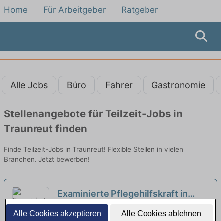
Home
Für Arbeitgeber
Ratgeber
Alle Jobs
Büro
Fahrer
Gastronomie
Stellenangebote für Teilzeit-Jobs in
Traunreut finden
Finde Teilzeit-Jobs in Traunreut! Flexible Stellen in vielen
Branchen. Jetzt bewerben!
Examinierte Pflegehilfskraft in
Teilzeit (20 Stunden) (m/w/d) -
SenVital Pflege dahoam | Ruhpolding
Alle Cookies akzeptieren
Alle Cookies ablehnen
Werden Sie Teil eines tollen