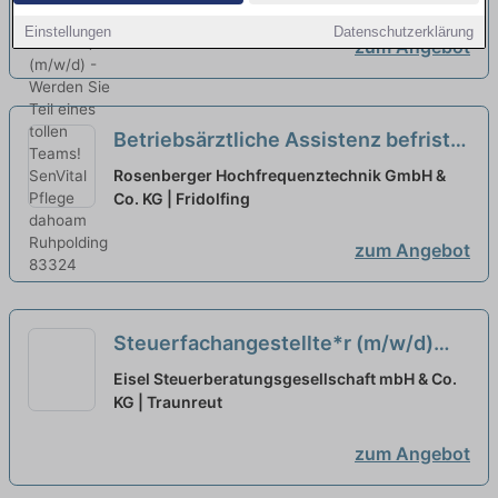
Teams!
neu
Einstellungen
Datenschutzerklärung
zum Angebot
Betriebsärztliche Assistenz befristet
in Teilzeit (m/w/d)
neu
Rosenberger Hochfrequenztechnik GmbH &
Co. KG | Fridolfing
zum Angebot
Steuerfachangestellte*r (m/w/d)
Digitale Kanzlei · Flexible
Eisel Steuerberatungsgesellschaft mbH & Co.
Arbeitszeiten · Voll-/Teilzeit ·
KG | Traunreut
Minijob
neu
zum Angebot