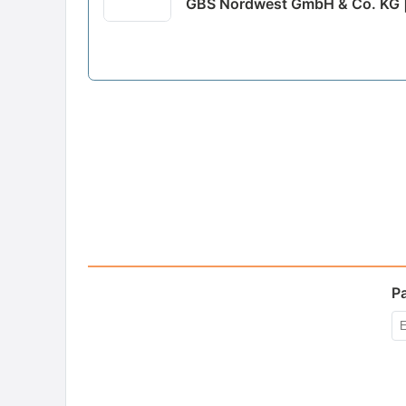
GBS Nordwest GmbH & Co. KG 
P