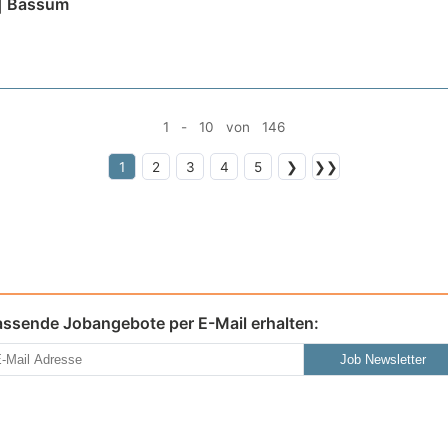
| Bassum
1 - 10 von 146
1
2
3
4
5
❯
❯❯
assende Jobangebote per E-Mail erhalten:
Job Newsletter