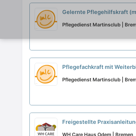
Gelernte Pflegehilfskraft (m
Pflegedienst Martinsclub | Bre
Pflegefachkraft mit Weiterb
richtig!
neu
Pflegedienst Martinsclub | Bre
Freigestellte Praxisanleitun
WH Care Haus Odem | Bremen