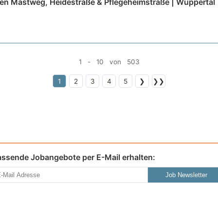
n Mastweg, Heidestraße & Pflegeheimstraße | Wuppertal
1 - 10 von 503
1
2
3
4
5
❯
❯❯
assende Jobangebote per E-Mail erhalten:
Job Newsletter