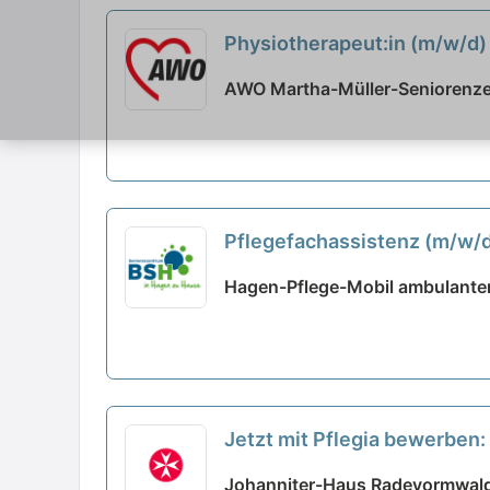
Physiotherapeut:in (m/w/d) 
AWO Martha-Müller-Seniorenze
Pflegefachassistenz (m/w/d)
Hagen-Pflege-Mobil ambulanter
Jetzt mit Pflegia bewerben:
Johanniter-Haus Radevormwal