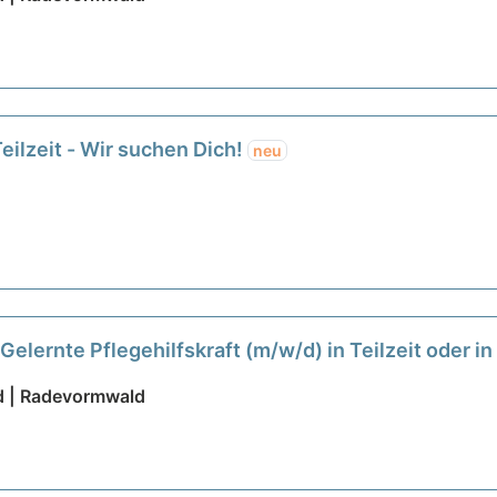
eilzeit - Wir suchen Dich!
neu
Gelernte Pflegehilfskraft (m/w/d) in Teilzeit oder i
t uns die Zukunft!
neu
d | Radevormwald