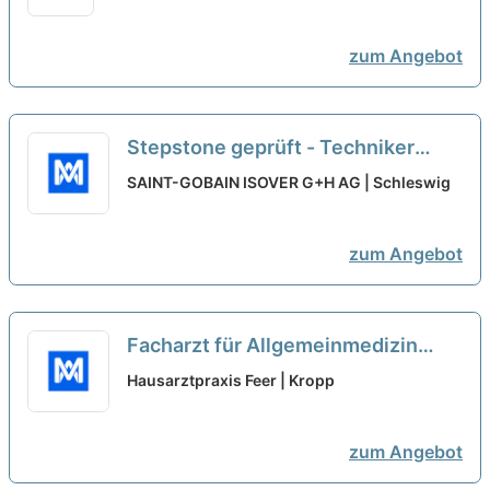
Option auf anteilige
Praxisübernahme
neu
zum Angebot
Stepstone geprüft - Techniker
(m/w/d) - Vertriebsregion Nord
SAINT-GOBAIN ISOVER G+H AG | Schleswig
(Schleswig Holstein, Hamburg,
nördl. Niedersachsen, tlws.
zum Angebot
Mecklenburg-Vorpommern)
(Vollzeit oder Teilzeit)...
neu
Facharzt für Allgemeinmedizin
(m/w/d) in Vollzeit/ Teilzeit mit
Hausarztpraxis Feer | Kropp
Option auf anteilige
Praxisübernahme
neu
zum Angebot