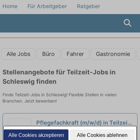
Home
Für Arbeitgeber
Ratgeber
Alle Jobs
Büro
Fahrer
Gastronomie
Stellenangebote für Teilzeit-Jobs in
Schleswig finden
Finde Teilzeit-Jobs in Schleswig! Flexible Stellen in vielen
Branchen. Jetzt bewerben!
Pflegefachkraft (m/w/d) in Teilzeit
- Wir freuen uns auf Sie!
neu
Alten- und Pflegeheim Ahlefeldshof | Jübek
Alle Cookies akzeptieren
Alle Cookies ablehnen