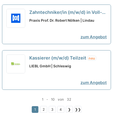
Zahntechniker/in (m/w/d) in Voll-
oder Teilzeit
neu
Praxis Prof. Dr. Robert Nölken | Lindau
zum Angebot
Kassierer (m/w/d) Teilzeit
neu
LIEBL GmbH | Schleswig
zum Angebot
1 - 10 von 32
1
2
3
4
❯
❯❯