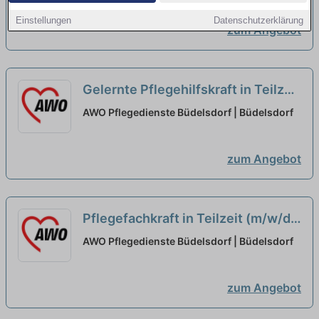
Einstellungen
Datenschutzerklärung
zum Angebot
Gelernte Pflegehilfskraft in Teilzeit
(m/w/d) - Zur Verstärkung unseres
AWO Pflegedienste Büdelsdorf | Büdelsdorf
Teams suchen wir Dich!
neu
zum Angebot
Pflegefachkraft in Teilzeit (m/w/d)
- Zur Verstärkung unseres Teams
AWO Pflegedienste Büdelsdorf | Büdelsdorf
suchen wir Dich!
neu
zum Angebot