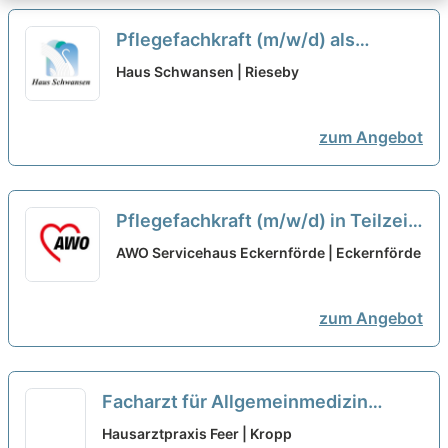
Pflegefachkraft (m/w/d) als
Dauernachtwache in Teilzeit (30h)
Haus Schwansen | Rieseby
- Hier kannst Du durchstarten!
neu
zum Angebot
Pflegefachkraft (m/w/d) in Teilzeit
- Bei uns startet Deine Karriere!
AWO Servicehaus Eckernförde | Eckernförde
neu
zum Angebot
Facharzt für Allgemeinmedizin
(m/w/d) in Vollzeit/ Teilzeit mit
Hausarztpraxis Feer | Kropp