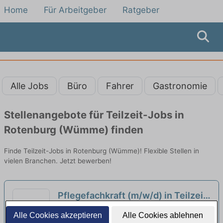
Home
Für Arbeitgeber
Ratgeber
Alle Jobs
Büro
Fahrer
Gastronomie
Stellenangebote für Teilzeit-Jobs in
Rotenburg (Wümme) finden
Finde Teilzeit-Jobs in Rotenburg (Wümme)! Flexible Stellen in
vielen Branchen. Jetzt bewerben!
Pflegefachkraft (m/w/d) in Teilzeit
– Zur Verstärkung unseres Teams
ProSenis Alten- und Pflegezentrum Haus
Alle Cookies akzeptieren
Alle Cookies ablehnen
suchen wir Dich!
Wümmetal | Lauenbrück
neu