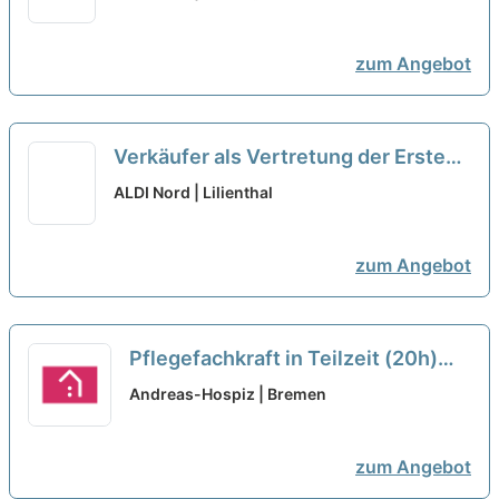
zum Angebot
Verkäufer als Vertretung der Ersten
Kraft in Teilzeit (m/w/d)
neu
ALDI Nord | Lilienthal
zum Angebot
Pflegefachkraft in Teilzeit (20h)
(m/w/d) – Dein neuer Arbeitsplatz
Andreas-Hospiz | Bremen
in einem Team, auf das Du zählen
kannst!
neu
zum Angebot