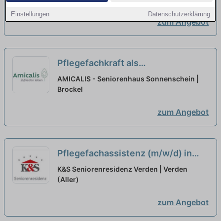
Einstellungen
Datenschutzerklärung
zum Angebot
Pflegefachkraft als
Dauernachtwache (w/d/m) in
AMICALIS - Seniorenhaus Sonnenschein |
Teilzeit - Zusammen mehr
Brockel
schaffen!
neu
zum Angebot
Pflegefachassistenz (m/w/d) in
Teilzeit - Gemeinsam in die
K&S Seniorenresidenz Verden | Verden
Zukunft!
(Aller)
neu
zum Angebot