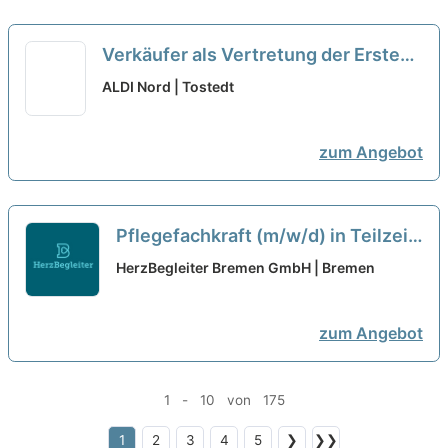
Verkäufer als Vertretung der Ersten
Kraft in Teilzeit (m/w/d)
neu
ALDI Nord | Tostedt
zum Angebot
Pflegefachkraft (m/w/d) in Teilzeit
(bis zu 35 Stunden/Woche) - Wir
HerzBegleiter Bremen GmbH | Bremen
freuen uns auf Sie!
neu
zum Angebot
1 - 10 von 175
1
2
3
4
5
❯
❯❯