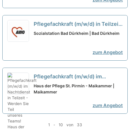
Pflegefachkraft (m/w/d) in Teilzeit
(75%) - Hier gehören Sie hin!
neu
Sozialstation Bad Dürkheim | Bad Dürkheim
zum Angebot
Pflegefachkraft (m/w/d) im
Nachtdienst in Teilzeit - Werden
Haus der Pflege St. Pirmin - Maikammer |
Sie Teil unseres Teams!
Maikammer
neu
zum Angebot
1 - 10 von 33