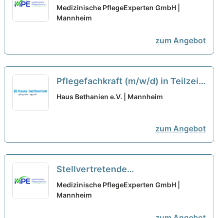
Praxisanleitung (m/w/d) in Teilzeit
Medizinische PflegeExperten GmbH |
(20-30 Stunden/Woche) – Werde
Mannheim
Teil unseres Teams!
neu
zum Angebot
Pflegefachkraft (m/w/d) in Teilzeit
(20-25h / Woche) – Sichern Sie
Haus Bethanien e.V. | Mannheim
sich heute Ihre Zukunft!
neu
zum Angebot
Stellvertretende
Pflegedienstleitung (m/w/d) in
Medizinische PflegeExperten GmbH |
Teilzeit (75-85%) - Bei uns startet
Mannheim
Deine Karriere!
neu
zum Angebot