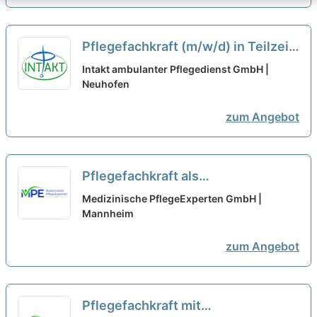
Pflegefachkraft (m/w/d) in Teilzeit
(50 %) - Kommen Sie ins Team!
neu
Intakt ambulanter Pflegedienst GmbH |
Neuhofen
zum Angebot
Pflegefachkraft als
Qualitätsmanagementbeauftragte:r
Medizinische PflegeExperten GmbH |
(m/w/d) in Teilzeit (20-30
Mannheim
Stunden/Woche) – Werde Teil
zum Angebot
unseres Teams!
neu
Pflegefachkraft mit