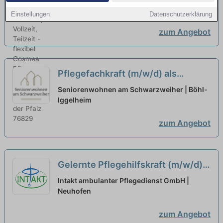
Teilzeit - flexibel
der Pfalz
neu
Einstellungen
Datenschutzerklärung
zum Angebot
Pflegefachkraft (m/w/d) als
Dauernachtwache in Teilzeit - Hier
Seniorenwohnen am Schwarzweiher | Böhl-
gehörst Du hin!
Iggelheim
neu
zum Angebot
Gelernte Pflegehilfskraft (m/w/d)
in Teilzeit (50 %) - Kommen Sie ins
Intakt ambulanter Pflegedienst GmbH |
Team!
Neuhofen
neu
zum Angebot