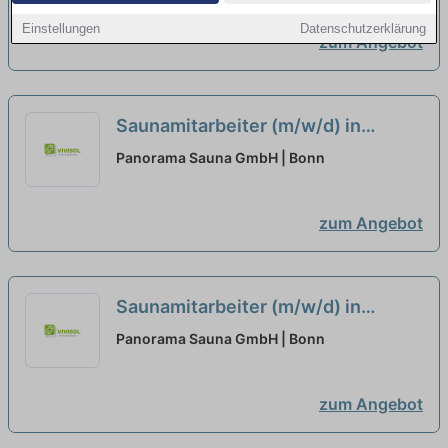
Einstellungen
Datenschutzerklärung
zum Angebot
Saunamitarbeiter (m/w/d) in
Teilzeitanstellung (65 Std./Monat)
Panorama Sauna GmbH | Bonn
zum Angebot
Saunamitarbeiter (m/w/d) in
Teilzeitanstellung (52,5
Panorama Sauna GmbH | Bonn
Std./Monat)
neu
zum Angebot