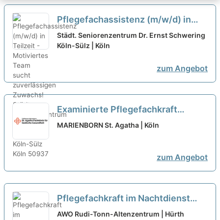
Pflegefachassistenz (m/w/d) in
Teilzeit - Motiviertes Team sucht
Städt. Seniorenzentrum Dr. Ernst Schwering
zuverlässigen Zuwachs!
Köln-Sülz | Köln
neu
zum Angebot
Examinierte Pflegefachkraft
(w/m/d) als "Pflegefachkraft vom
MARIENBORN St. Agatha | Köln
Dienst" in Teilzeit - Hier sind Sie
richtig!
neu
zum Angebot
Pflegefachkraft im Nachtdienst
(m/w/d) in Teilzeit - Starte mit uns
AWO Rudi-Tonn-Altenzentrum | Hürth