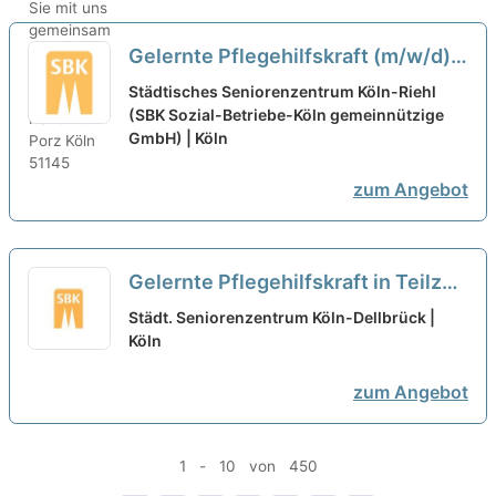
Gelernte Pflegehilfskraft (m/w/d)
in Teilzeit - Für den Standort Köln-
Städtisches Seniorenzentrum Köln-Riehl
Riehl!
(SBK Sozial-Betriebe-Köln gemeinnützige
neu
GmbH) | Köln
zum Angebot
Gelernte Pflegehilfskraft in Teilzeit
(m/w/d) - Arbeite mit einem tollen
Städt. Seniorenzentrum Köln-Dellbrück |
und erfahrenen Team!
Köln
neu
zum Angebot
1 - 10 von 450