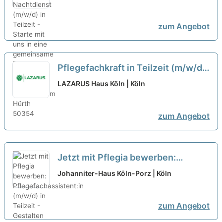
in eine gemeinsame Zukunft!
neu
zum Angebot
Pflegefachkraft in Teilzeit (m/w/d)
für den Tagdienst - Leben
LAZARUS Haus Köln | Köln
gemeinsam gestalten.
neu
zum Angebot
Jetzt mit Pflegia bewerben:
Pflegefachassistent:in (m/w/d) in
Johanniter-Haus Köln-Porz | Köln
Teilzeit - Gestalten Sie mit uns
gemeinsam die Zukunft!
neu
zum Angebot